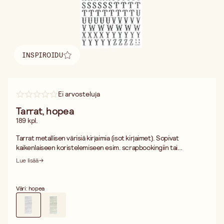
INSPIROIDU
Löydä inspiraatio
Ei arvosteluja
Tarrat, hopea
189 kpl.
Tarrat metallisen värisiä kirjaimia (isot kirjaimet). Sopivat
kaikenlaiseen koristelemiseen esim. scrapbookingiin tai
korttienvalmistukseen ym.
Lue lisää
Väri: hopea