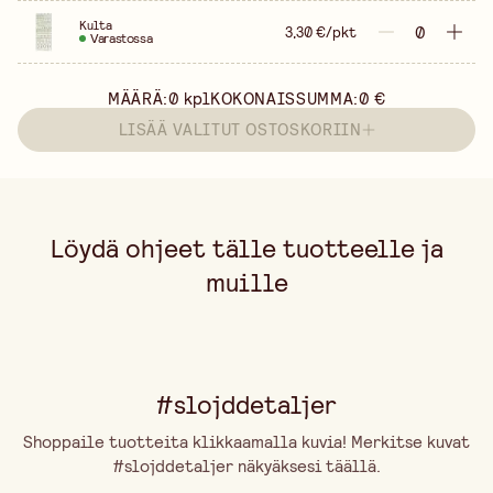
Kulta
3,30 €/pkt
Varastossa
MÄÄRÄ:
0
kpl
KOKONAISSUMMA:
0 €
LISÄÄ VALITUT OSTOSKORIIN
Löydä ohjeet tälle tuotteelle ja
muille
#slojddetaljer
Shoppaile tuotteita klikkaamalla kuvia! Merkitse kuvat
#slojddetaljer näkyäksesi täällä.