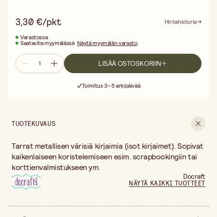
3,30 €/pkt
Hintahistoria
Varastossa
Saatavilla myymälässä
Näytä myymälän varasto
LISÄÄ OSTOSKORIIN
Ilmainen toimitus yli 75 € ostoksille
Toimitus 3–5 arkipäivää
30 päivän avoin palautusoikeus
Ilmainen toimitus yli 75 € ostoksille
TUOTEKUVAUS
Tarrat metallisen värisiä kirjaimia (isot kirjaimet). Sopivat
kaikenlaiseen koristelemiseen esim. scrapbookingiin tai
korttienvalmistukseen ym.
Docraft
NÄYTÄ KAIKKI TUOTTEET