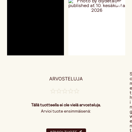
ARVOSTELUJA
t
i
Tällä tuotteella ei ole vielä arvosteluja.
Arvioi tuote ensimmäisenä:
t