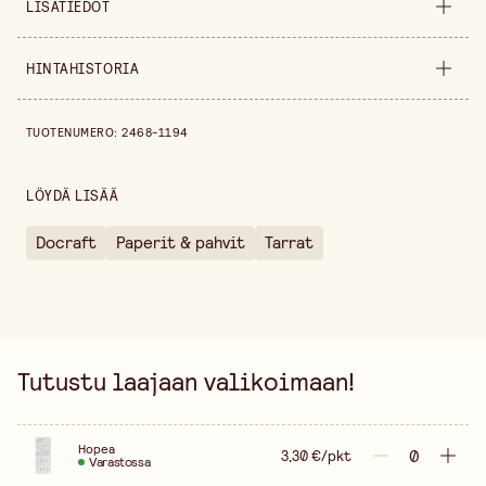
LISÄTIEDOT
Korkeus
10 mm
HINTAHISTORIA
Pakkausmäärä
189 kpl
Hintahistoria viimeisen 30 päivän ajalta on 3,30 €.
TUOTENUMERO
:
2468-1194
Värivaihtoehto
Hopea
Myyntiyksikkö
pakkaus
LÖYDÄ LISÄÄ
Docraft
Paperit & pahvit
Tarrat
Tutustu laajaan valikoimaan!
Hopea
3,30 €/pkt
Varastossa