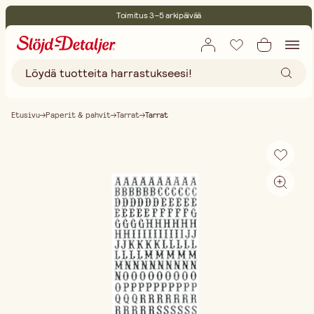
Toimitus 3–5 arkipäivää
30 päivän avoin palautusoikeus
Ympäristösertifoitu
Ilmainen toimitus yli 75 € ostoksille
Etusivu
Paperit & pahvit
Tarrat
Tarrat