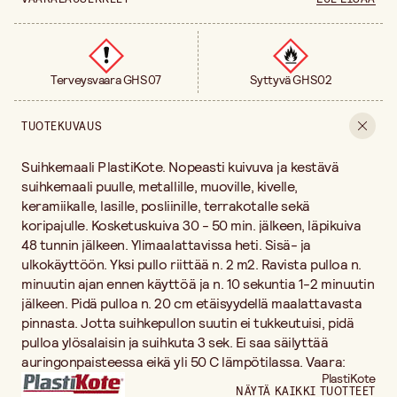
Terveysvaara GHS07
Syttyvä GHS02
TUOTEKUVAUS
Suihkemaali PlastiKote. Nopeasti kuivuva ja kestävä
suihkemaali puulle, metallille, muoville, kivelle,
keramiikalle, lasille, posliinille, terrakotalle sekä
koripajulle. Kosketuskuiva 30 - 50 min. jälkeen, läpikuiva
48 tunnin jälkeen. Ylimaalattavissa heti. Sisä- ja
ulkokäyttöön. Yksi pullo riittää n. 2 m2. Ravista pulloa n.
minuutin ajan ennen käyttöä ja n. 10 sekuntia 1-2 minuutin
jälkeen. Pidä pulloa n. 20 cm etäisyydellä maalattavasta
pinnasta. Jotta suihkepullon suutin ei tukkeutuisi, pidä
pulloa ylösalaisin ja suihkuta 3 sek. Ei saa säilyttää
auringonpaisteessa eikä yli 50 C lämpötilassa. Vaara:
PlastiKote
NÄYTÄ KAIKKI TUOTTEET