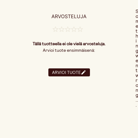
ARVOSTELUJA
t
i
Tällä tuotteella ei ole vielä arvosteluja.
Arvioi tuote ensimmäisenä:
t
ARVIOI TUOTE
r
..
.