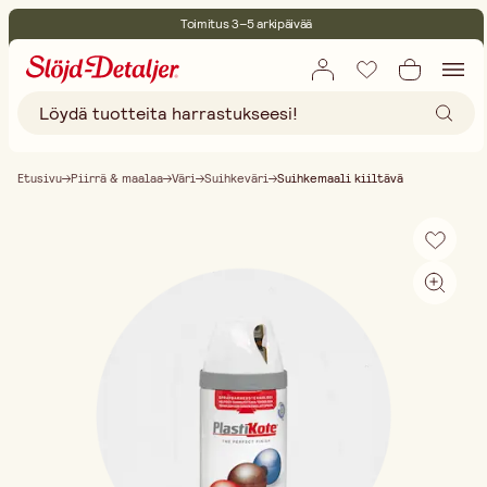
Toimitus 3–5 arkipäivää
30 päivän avoin palautusoikeus
Ympäristösertifoitu
Ilmainen toimitus yli 75 € ostoksille
Etusivu
Piirrä & maalaa
Väri
Suihkeväri
Suihkemaali kiiltävä