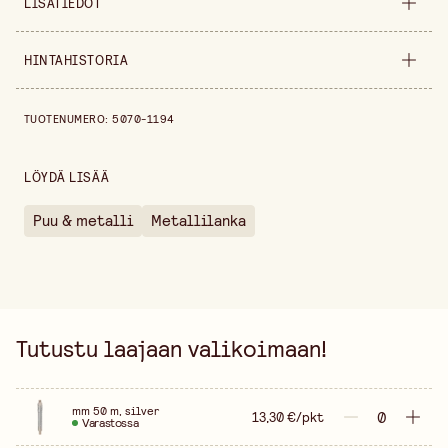
LISÄTIEDOT
Leveys
135 mm
HINTAHISTORIA
Halkaisija
0,5 mm
Hintahistoria viimeisen 30 päivän ajalta on 13,30 €.
TUOTENUMERO
:
5070-1194
Korkeus
23 mm
Pakkausmäärä
50 g
LÖYDÄ LISÄÄ
Värivaihtoehto
Hopea
Puu & metalli
Metallilanka
Myyntiyksikkö
pakkaus
Tutustu laajaan valikoimaan!
mm 50 m, silver
13,30 €/pkt
Varastossa