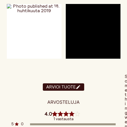
ARVIOI TUOTE
t
ARVOSTELUJA
i
4.0
1 vastausta
5
0