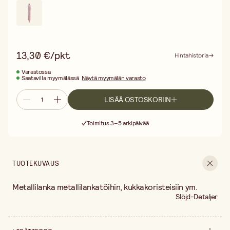
13,30 €/pkt
Hintahistoria
Varastossa
Saatavilla myymälässä
Näytä myymälän varasto
LISÄÄ OSTOSKORIIN
Ilmainen toimitus yli 75 € ostoksille
Toimitus 3–5 arkipäivää
30 päivän avoin palautusoikeus
Ilmainen toimitus yli 75 € ostoksille
TUOTEKUVAUS
Metallilanka metallilankatöihin, kukkakoristeisiin ym.
Slöjd-Detaljer