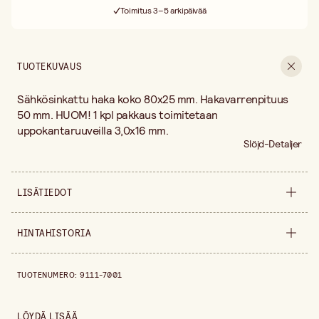
Toimitus 3–5 arkipäivää
30 päivän avoin palautusoikeus
Ilmainen toimitus yli 75 € ostoksille
TUOTEKUVAUS
Sähkösinkattu haka koko 80x25 mm. Hakavarrenpituus
50 mm. HUOM! 1 kpl pakkaus toimitetaan
uppokantaruuveilla 3,0x16 mm.
Slöjd-Detaljer
LISÄTIEDOT
Myyntiyksikkö
pakkaus
HINTAHISTORIA
Tuoteversio
1 kpl
Hintahistoria viimeisen 30 päivän ajalta on 12,00 €.
TUOTENUMERO
:
9111-7001
Leveys
60 mm
Korkeus
7 mm
LÖYDÄ LISÄÄ