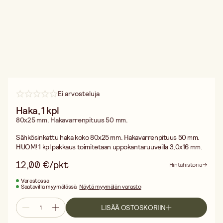
Ei arvosteluja
Haka, 1 kpl
80x25 mm. Hakavarrenpituus 50 mm.
Sähkösinkattu haka koko 80x25 mm. Hakavarrenpituus 50 mm.
HUOM! 1 kpl pakkaus toimitetaan uppokantaruuveilla 3,0x16 mm.
12,00 €/pkt
Hintahistoria
Varastossa
Saatavilla myymälässä
Näytä myymälän varasto
LISÄÄ OSTOSKORIIN
Ilmainen toimitus yli 75 € ostoksille