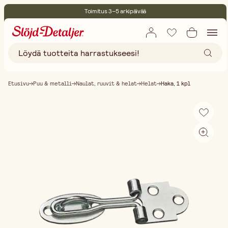
Toimitus 3–5 arkipäivää
30 päivän avoin palautusoikeus
Ympäristösertifoitu
Ilmainen toimitus yli 75 € ostoksille
Etusivu
Puu & metalli
Naulat, ruuvit & helat
Helat
Haka, 1 kpl