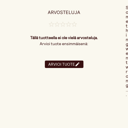
ARVOSTELUJA
t
i
Tällä tuotteella ei ole vielä arvosteluja.
Arvioi tuote ensimmäisenä:
t
ARVIOI TUOTE
r
..
.