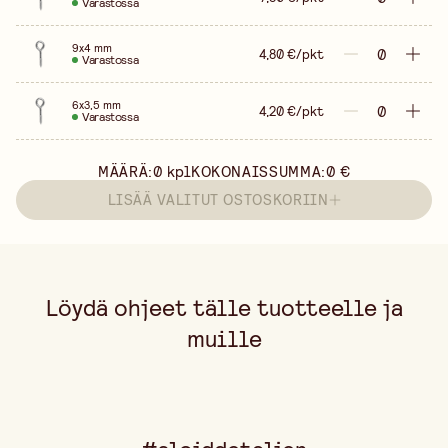
Varastossa
9x4 mm
4,80 €/pkt
Varastossa
6x3,5 mm
4,20 €/pkt
Varastossa
MÄÄRÄ:
0
kpl
KOKONAISSUMMA:
0 €
LISÄÄ VALITUT OSTOSKORIIN
Löydä ohjeet tälle tuotteelle ja
muille