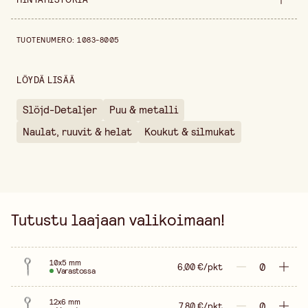
Ominaisuus
Ø 2,4 mm
Hintahistoria viimeisen 30 päivän ajalta on 6,00 €.
TUOTENUMERO
:
1083-8005
Yksityiskohta
Pituus 22 mm.
Leveys
50 mm
LÖYDÄ LISÄÄ
Korkeus
10 mm
Slöjd-Detaljer
Puu & metalli
Pakkausmäärä
50 kpl
Naulat, ruuvit & helat
Koukut & silmukat
Myyntiyksikkö
pakkaus
Tutustu laajaan valikoimaan!
10x5 mm
6,00 €/pkt
Varastossa
12x6 mm
7,80 €/pkt