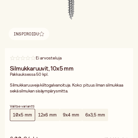
INSPIROIDU
Löydä inspiraatio
Ei arvosteluja
Silmukkaruuvit, 10x5 mm
Pakkauksessa 50 kpl.
Silmukkaruuveja kiiltogalvanoituja. Koko: pituus ilman silmukkaa
sekä silmukan sisäympärysmitta.
Valitse variantti
10x5 mm
12x6 mm
9x4 mm
6x3,5 mm