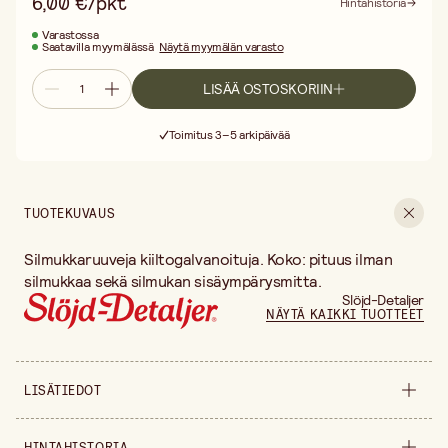
6,00 €/pkt
Hintahistoria
Varastossa
Saatavilla myymälässä
Näytä myymälän varasto
LISÄÄ OSTOSKORIIN
Ilmainen toimitus yli 75 € ostoksille
Toimitus 3–5 arkipäivää
30 päivän avoin palautusoikeus
Ilmainen toimitus yli 75 € ostoksille
TUOTEKUVAUS
Silmukkaruuveja kiiltogalvanoituja. Koko: pituus ilman
silmukkaa sekä silmukan sisäympärysmitta.
Slöjd-Detaljer
NÄYTÄ KAIKKI TUOTTEET
LISÄTIEDOT
Tuoteversio
10x5 mm
HINTAHISTORIA