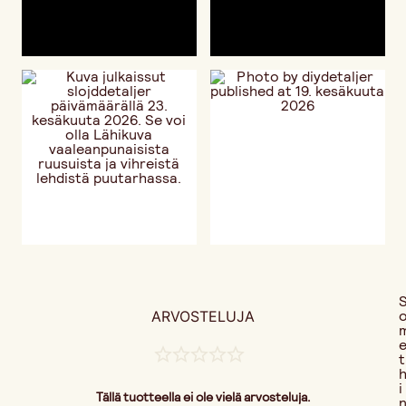
ARVOSTELUJA
t
i
Tällä tuotteella ei ole vielä arvosteluja.