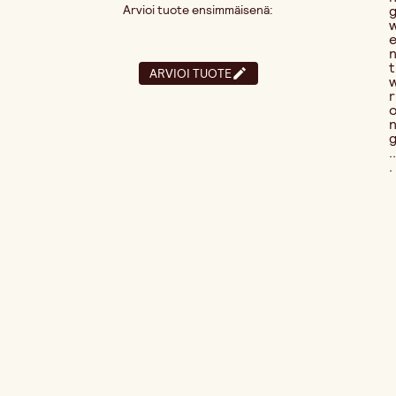
Arvioi tuote ensimmäisenä:
t
ARVIOI TUOTE
r
..
.