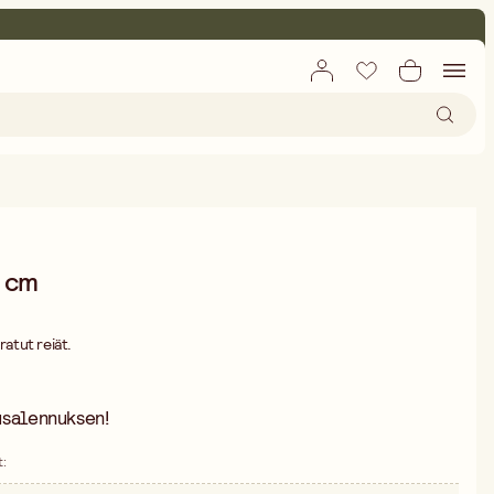
0 cm
ratut reiät.
usalennuksen!
t
: