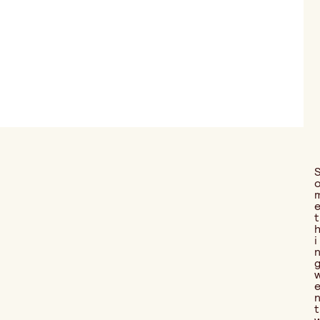
t
i
t