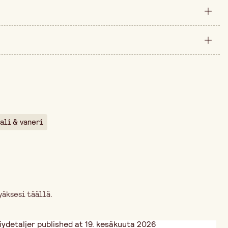
pakkaus
12x20 cm
än ajalta on 14,40 €.
200 mm
20 mm
3 kpl
ali & vaneri
5 mm
äksesi täällä.