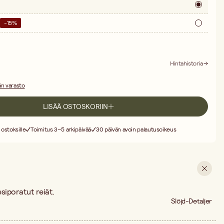
-
15
%
Hintahistoria
n varasto
LISÄÄ OSTOSKORIIN
 ostoksille
Toimitus 3–5 arkipäivää
30 päivän avoin palautusoikeus
esiporatut reiät.
Slöjd-Detaljer