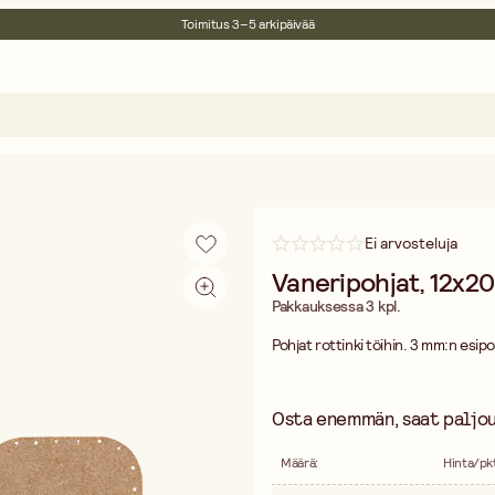
Toimitus 3–5 arkipäivää
30 päivän avoin palautusoikeus
Ympäristösertifoitu
Ilmainen toimitus yli 75 € ostoksille
Ei arvosteluja
Vaneripohjat, 12x2
Pakkauksessa 3 kpl.
Pohjat rottinki töihin. 3 mm:n esipo
Osta enemmän, saat paljo
Määrä
:
Hinta/pk