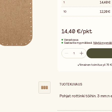
14,40 €
1
12,20 €
10
14,40 €/pkt
Varastossa
Saatavilla myymälässä
Näytä myymälä
Ilmainen toimitus yli 75 €
TUOTEKUVAUS
Pohjat rottinki töihin. 3 mm:n 