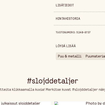
LISÄTIEDOT
Myyntiyksikkö
HINTAHISTORIA
Tuoteversio
Hintahistoria viimeisen 30 päiv
TUOTENUMERO
:
5240-8737
Leveys
Korkeus
LÖYDÄ LISÄÄ
Pakkausmäärä
Puu & metalli
Puumateria
Paksuus
#slojddetaljer
tteita klikkaamalla kuvia! Merkitse kuvat #slojddetaljer näky