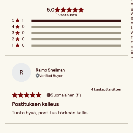
5.0
1 vastausta
5
1
4
0
t
3
0
r
2
0
1
0
..
.
Raimo Snellman
R
Verified Buyer
4 kuukautta sitten
Suomalainen (fi)
Postituksen kalleus
Tuote hyvä, postitus törkeän kallis.