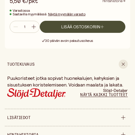
5,50 €/pkt
Hintahistoria
Varastossa
Saatavilla myymälässä
Näytä myymälän varasto
LISÄÄ OSTOSKORIIN
Ilmainen toimitus yli 75 € ostoksille
Toimitus 3–5 arkipäivää
30 päivän avoin palautusoikeus
Ilmainen toimitus yli 75 € ostoksille
TUOTEKUVAUS
Puukoristeet jotka sopivat huonekalujen, kehyksien ja
sisustuksen koristelemiseen. Voidaan maalata ja lakata.
Slöjd-Detaljer
NÄYTÄ KAIKKI TUOTTEET
LISÄTIEDOT
Tuoteversio
Ø 40 mm
HINTAHISTORIA