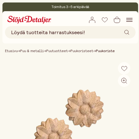
Toimitus 3–5 arkipäivää
30 päivän avoin palautusoikeus
Ympäristösertifoitu
Ilmainen toimitus yli 75 € ostoksille
Etusivu
Puu & metalli
Puutuotteet
Puukoristeet
Puukoriste