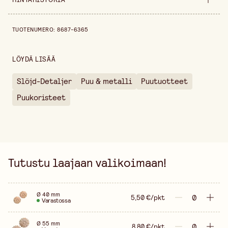
Pakkausmäärä
2 kpl
Hintahistoria viimeisen 30 päivän ajalta on 5,50 €.
TUOTENUMERO
:
8687-6365
Paksuus
8 mm
Myyntiyksikkö
pakkaus
LÖYDÄ LISÄÄ
Leveys
40 mm
Slöjd-Detaljer
Puu & metalli
Puutuotteet
Korkeus
15 mm
Puukoristeet
Tutustu laajaan valikoimaan!
Ø 40 mm
5,50 €/pkt
Varastossa
Ø 55 mm
8,80 €/pkt