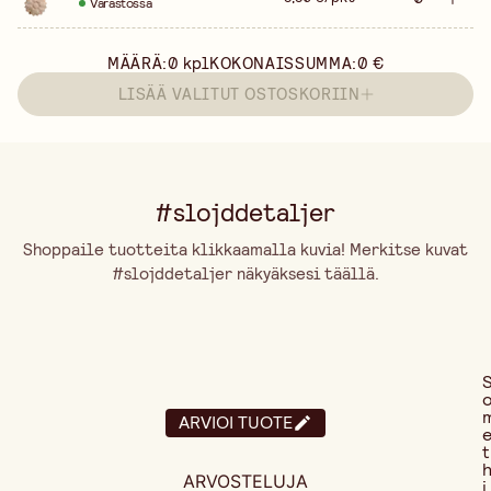
Varastossa
MÄÄRÄ:
0
kpl
KOKONAISSUMMA:
0 €
LISÄÄ VALITUT OSTOSKORIIN
#slojddetaljer
Shoppaile tuotteita klikkaamalla kuvia! Merkitse kuvat
#slojddetaljer näkyäksesi täällä.
ARVIOI TUOTE
t
ARVOSTELUJA
i