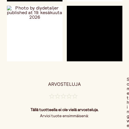
ARVOSTELUJA
t
i
Tällä tuotteella ei ole vielä arvosteluja.
Arvioi tuote ensimmäisenä: