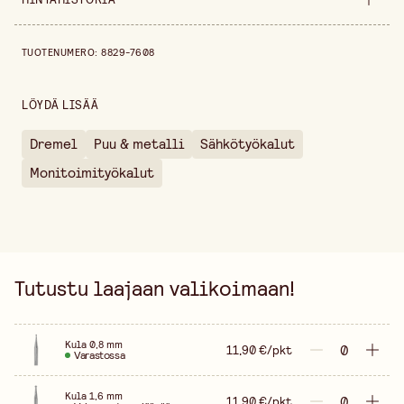
Leveys
55 mm
Hintahistoria viimeisen 30 päivän ajalta on 11,90 €.
TUOTENUMERO
:
8829-7608
Halkaisija
3.2 mm
Korkeus
10 mm
LÖYDÄ LISÄÄ
Pakkausmäärä
3 kpl
Dremel
Puu & metalli
Sähkötyökalut
Myyntiyksikkö
pakkaus
Monitoimityökalut
Tutustu laajaan valikoimaan!
Kula 0,8 mm
11,90 €/pkt
Varastossa
Kula 1,6 mm
11,90 €/pkt