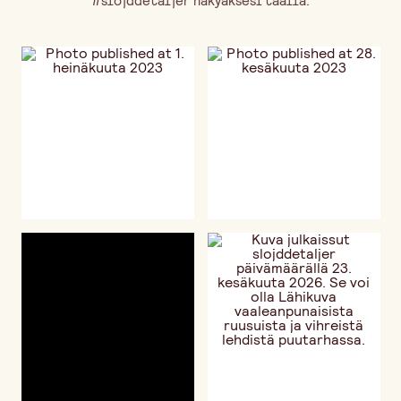
#slojddetaljer näkyäksesi täällä.