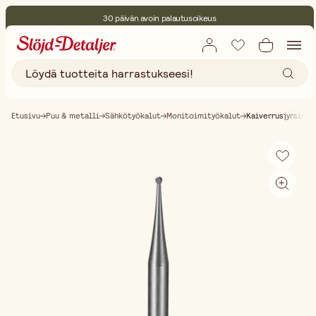
30 päivän avoin palautusoikeus
Ympäristösertifoitu
Ilmainen toimitus yli 75 € ostoksille
Etusivu
Puu & metalli
Sähkötyökalut
Monitoimityökalut
Kaiverrusjyrsimet