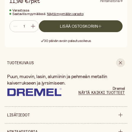
11,90 €/pkt
Hintahistoria
Varastossa
Saatavilla myymälässä
Näytä myymälän varasto
LISÄÄ OSTOSKORIIN
Ilmainen toimitus yli 75 € ostoksille
Toimitus 3–5 arkipäivää
30 päivän avoin palautusoikeus
Ilmainen toimitus yli 75 € ostoksille
TUOTEKUVAUS
Puun, muovin, lasin, alumiinin ja pehmeän metallin
kaiverrukseen ja jyrsimiseen.
Dremel
NÄYTÄ KAIKKI TUOTTEET
LISÄTIEDOT
Tuoteversio
kula 0,8 mm
HINTAHISTORIA