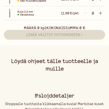
Vain muutama jäljellä
Kula 2,4 mm
11,90 €/pkt
Varastossa
MÄÄRÄ:
0
kpl
KOKONAISSUMMA:
0 €
LISÄÄ VALITUT OSTOSKORIIN
Löydä ohjeet tälle tuotteelle ja
muille
#slojddetaljer
Shoppaile tuotteita klikkaamalla kuvia! Merkitse kuvat