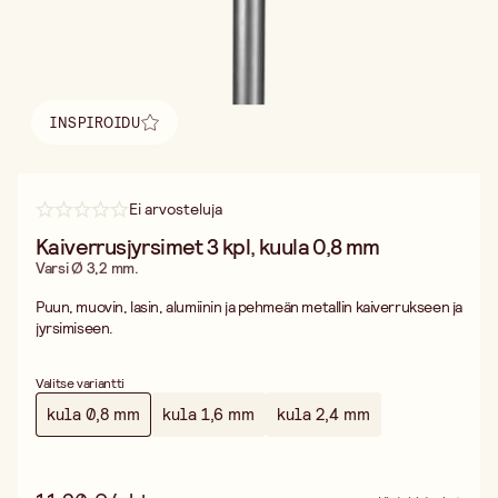
INSPIROIDU
Löydä inspiraatio
Ei arvosteluja
Kaiverrusjyrsimet 3 kpl, kuula 0,8 mm
Varsi Ø 3,2 mm.
Puun, muovin, lasin, alumiinin ja pehmeän metallin kaiverrukseen ja
jyrsimiseen.
Valitse variantti
kula 0,8 mm
kula 1,6 mm
kula 2,4 mm