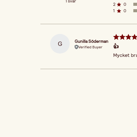
1 svar
2
0
1
0
Gunilla Söderman
G
👍
Verified Buyer
Mycket br