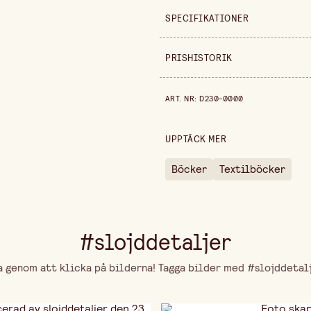
SPECIFIKATIONER
Säljs i
PRISHISTORIK
Bredd
Prishistorik de senaste 30 dag
ART. NR
:
D230-0000
Höjd
UPPTÄCK MER
Böcker
Textilböcker
#slojddetaljer
genom att klicka på bilderna! Tagga bilder med #slojddetalje