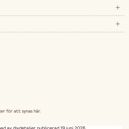
styck
260 mm
arna är 199,00 kr.
10 mm
r för att synas här.