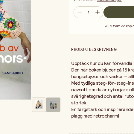
Fri frakt vid köp
PRODUKTBESKRIVNING
Upptäck hur du kan förvandla 
Den här boken bjuder på 15 kre
hängselbyxor och väskor – allt
Med tydliga steg-för-steg-inst
oavsett om du är nybörjare ell
svårighetsgrad och antal ruto
storlek.
En färgstark och inspirerande 
plagg med retrocharm!