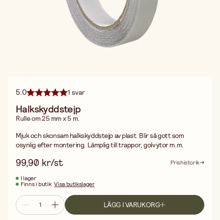
5.0
1 svar
Halkskyddstejp
Rulle om 25 mm x 5 m.
Mjuk och skonsam halkskyddstejp av plast. Blir så gott som
osynlig efter montering. Lämplig till trappor, golvytor m.m.
99,90 kr/st
Prishistorik
I lager
Finns i butik
Visa butikslager
LÄGG I VARUKORG
Fri frakt vid köp över 499:-