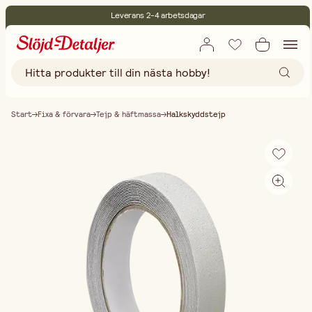
Leverans 2-4 arbetsdagar
30 dagars öppet köp
Miljöcertifierade
Fri frakt vid köp över 499:-
Start
Fixa & förvara
Tejp & häftmassa
Halkskyddstejp