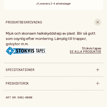
Leverans 2-4 arbetsdagar
30 dagars öppet köp
Fri frakt vid köp över 499:-
PRODUKTBESKRIVNING
Mjuk och skonsam halkskyddstejp av plast. Blir så gott
som osynlig efter montering. Lämplig till trappor,
golvytor m.m.
Stokvis tapes
SE ALLA PRODUKTER
SPECIFIKATIONER
Säljs i
styck
PRISHISTORIK
Bredd
25 mm
Prishistorik de senaste 30 dagarna är 99,90 kr.
ART. NR
:
9881-0000
Längd
5 m