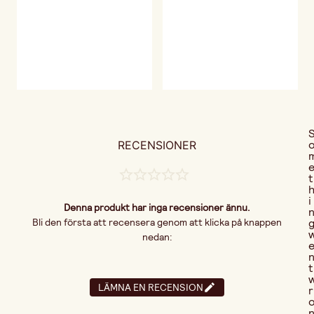
RECENSIONER
t
i
Denna produkt har inga recensioner ännu.
Bli den första att recensera genom att klicka på knappen
nedan:
t
LÄMNA EN RECENSION
r