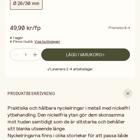
Ø 26/30 mm
hantverksprojekt, dekorationer eller som fästanordning i olika
DIY-lösningar.
49,90 kr/fp
Prishistorik
I lager
Finns i butik
Visa butikslager
LÄGG I VARUKORG
Fri frakt vid köp över 499:-
Leverans 2-4 arbetsdagar
30 dagars öppet köp
Fri frakt vid köp över 499:-
PRODUKTBESKRIVNING
Praktiska och hållbara nyckelringar i metall med nickelfri
ytbehandling. Den nickelfria ytan gör dem skonsamma
mot huden samtidigt som de är slitstarka och behåller
sitt blanka utseende länge.
Nyckelringarna finns i olika storlekar för att passa både