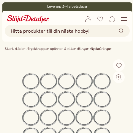
Leverans 2-4 arbetsdagar
30 dagars öppet köp
Miljöcertifierade
Fri frakt vid köp över 499:-
Start
Läder
Tryckknappar, spännen & nitar
Ringar
Nyckelringar