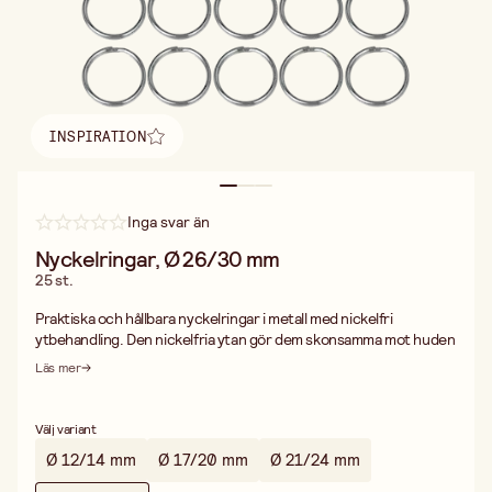
INSPIRATION
Hitta inspiration
Inga svar än
Nyckelringar, Ø 26/30 mm
25 st.
Praktiska och hållbara nyckelringar i metall med nickelfri
ytbehandling. Den nickelfria ytan gör dem skonsamma mot huden
samtidigt som de är slitstarka och behåller sitt blanka utseende
Läs mer
länge.
Nyckelringarna finns i olika storlekar för att passa både små och
stora knippor. Måtten anges som invändig Ø / utvändig Ø, vilket
Välj variant
gör det enkelt att välja rätt ring beroende på hur många nycklar
Ø 12/14 mm
Ø 17/20 mm
Ø 21/24 mm
eller tillbehör du vill fästa.
Passar utmärkt till allt från vardagsnycklar och nyckelknippor till