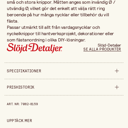
små och stora knippor. Måtten anges som invändig Ø /
utvändig Ø, vilket gör det enkelt att välja rätt ring
beroende på hur många nycklar eller tillbehör du vill
fästa.
Passar utmärkt till allt från vardagsnycklar och
nyckelknippor till hantverksprojekt, dekorationer eller
som fästanordning i olika DIY-lösningar.
Slöjd-Detaljer
SE ALLA PRODUKTER
SPECIFIKATIONER
Produktvariant
Ø 26/30 mm
PRISHISTORIK
Bredd
70 mm
Prishistorik de senaste 30 dagarna är 49,90 kr.
ART. NR
:
7082-8159
Höjd
10 mm
Förpackningsmängd
25 st
UPPTÄCK MER