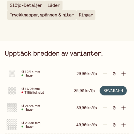
Säljs i
förpackning
Slöjd-Detaljer
Läder
Tryckknappar, spännen & nitar
Ringar
Upptäck bredden av varianter!
Ø 12/14 mm
29,90 kr/fp
I lager
Ø 17/20 mm
35,90 kr/fp
BEVAKA
Tillfälligt slut
Ø 21/24 mm
39,90 kr/fp
I lager
Ø 26/30 mm
49,90 kr/fp
I lager