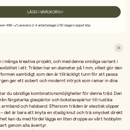
nuten så att den sitter säkert genom alla äventyr.
 elastiska tråden en räddare i nöden för många andra projekt. Använd
LÄGG I VARUKORG
ar till hemmagjorda figurer, som hållbara band till kalashattar eller för
entförpackningar där du vill ha en flexibel stängning. Med 10 meter
 över 499:-
Leverans 2-4 arbetsdagar
30 dagars öppet köp
med material för att låta kreativiteten flöda och skapa många personliga
n i många kreativa projekt, och med denna smidiga variant i
exibilitet i ett. Tråden har en diameter på 1 mm, vilket gör den
la formen samtidigt som den är tillräckligt tunn för att passa
ärgen ger ett sobert och modernt intryck som ramar in dina
ttar du oändliga kombinationsmöjligheter för denna tråd. Den
t från färgstarka glaspärlor och bokstavspärlor till rustika
a armband och halsband. Eftersom tråden är elastisk slipper
– det är bara att knyta en stadig knut och trä smycket direkt
het kan du med fördel lägga en liten droppe av vårt hobbylim
kert genom alla äventyr.