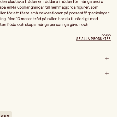
 den elastiska tråden en räddare i nöden för många andra
kapa enkla upphängningar till hemmagjorda figurer, som
 eller för att fästa små dekorationer på presentförpackningar
gning. Med 10 meter tråd på rullen har du tillräckligt med
iteten flöda och skapa många personliga gåvor och
Loolipo
SE ALLA PRODUKTER
styck
1
arna är 39,90 kr.
10 m
 wire