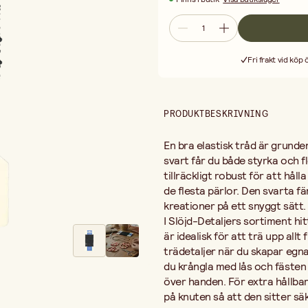
liten droppe av vårt hobbylim på k
Utöver smyckestillverkning är den
den för att skapa enkla upphängning
att fästa små dekorationer på pres
Fri frakt vid köp
tråd på rullen har du tillräckligt 
gåvor och accessoarer.
PRODUKTBESKRIVNING
En bra elastisk tråd är grunde
svart får du både styrka och fl
tillräckligt robust för att hål
de flesta pärlor. Den svarta f
kreationer på ett snyggt sätt.
I Slöjd-Detaljers sortiment hi
är idealisk för att trä upp all
trädetaljer när du skapar egn
du krångla med lås och fästen 
över handen. För extra hållbar
på knuten så att den sitter sä