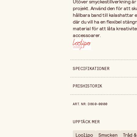
Utöver smyckestillverkning är
projekt. Använd den för att s
hållbara band till kalashattar
där du vill ha en flexibel stän
material för att låta kreativ
accessoarer.
SPECIFIKATIONER
Säljs i
PRISHISTORIK
Diameter
Prishistorik de senaste 30 dag
ART. NR
:
D860-0000
Längd
UPPTÄCK MER
Loolipo
Smycken
Tråd &