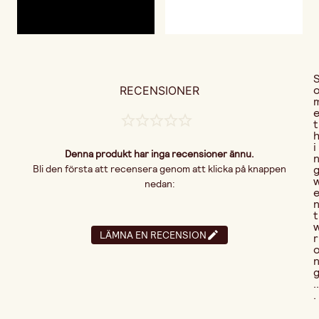
RECENSIONER
t
i
Denna produkt har inga recensioner ännu.
Bli den första att recensera genom att klicka på knappen
nedan:
t
LÄMNA EN RECENSION
r
..
.