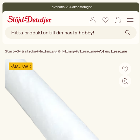
Leverans 2-4 arbetsdagar
30 dagars öppet köp
Miljöcertifierade
Fri frakt vid köp över 499:-
Start
Sy & sticka
Mellanlägg & fyllning
Vlieseline
Volymvlieseline
FÅTAL KVAR