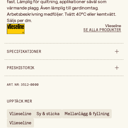
fast. Lämplig för quiltning, applikationer såväl som
värmande plagg. Även lämplig till gardinomtag.
Arbetsbeskrivning medföljer. Tvätt 40°C eller kemtvätt.
Säljs per dm.
Vlieseline
SE ALLA PRODUKTER
SPECIFIKATIONER
Säljs i
decimeter
PRISHISTORIK
Bredd
90 cm
Prishistorik de senaste 30 dagarna är 15,90 kr.
ART. NR
:
3512-0000
Gramvikt
86 gr/m2
Tjocklek
2 mm
UPPTÄCK MER
Vlieseline
Sy & sticka
Mellanlägg & fyllning
Vlieseline