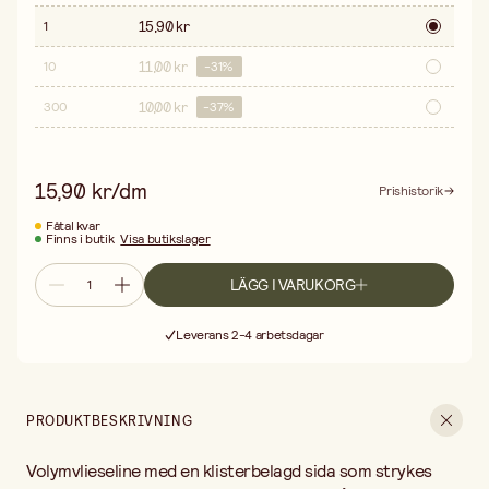
15,90 kr
1
11,00 kr
10
-
31
%
10,00 kr
300
-
37
%
15,90 kr/dm
Prishistorik
Fåtal kvar
Finns i butik
Visa butikslager
LÄGG I VARUKORG
Fri frakt vid köp över 499:-
Leverans 2-4 arbetsdagar
30 dagars öppet köp
Fri frakt vid köp över 499:-
PRODUKTBESKRIVNING
Volymvlieseline med en klisterbelagd sida som strykes