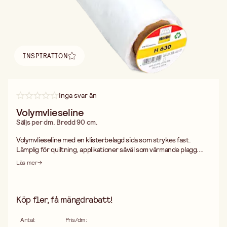
INSPIRATION
Hitta inspiration
Inga svar än
Volymvlieseline
Säljs per dm. Bredd 90 cm.
Volymvlieseline med en klisterbelagd sida som strykes fast.
Lämplig för quiltning, applikationer såväl som värmande plagg.
Även lämplig till gardinomtag. Arbetsbeskrivning medföljer. Tvätt
Läs mer
40°C eller kemtvätt. Säljs per dm.
Köp fler, få mängdrabatt!
Antal
:
Pris/dm
: