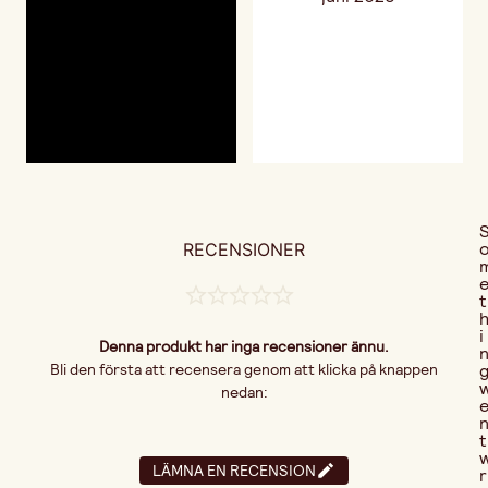
RECENSIONER
t
i
Denna produkt har inga recensioner ännu.
Bli den första att recensera genom att klicka på knappen
nedan:
t
LÄMNA EN RECENSION
r