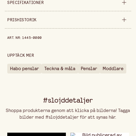
SPECIFIKATIONER
Säljs i
förpackning
PRISHISTORIK
Förpackningsmängd
30 st
Prishistorik de senaste 30 dagarna är 195,00 kr.
ART. NR
:
1445-0000
UPPTÄCK MER
Habo penslar
Teckna & måla
Penslar
Moddlare
#slojddetaljer
Shoppa produkterna genom att klicka på bilderna! Tagga
bilder med #slojddetaljer för att synas här.