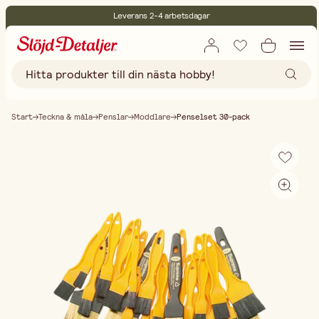
Leverans 2-4 arbetsdagar
30 dagars öppet köp
Miljöcertifierade
Fri frakt vid köp över 499:-
Start
Teckna & måla
Penslar
Moddlare
Penselset 30-pack