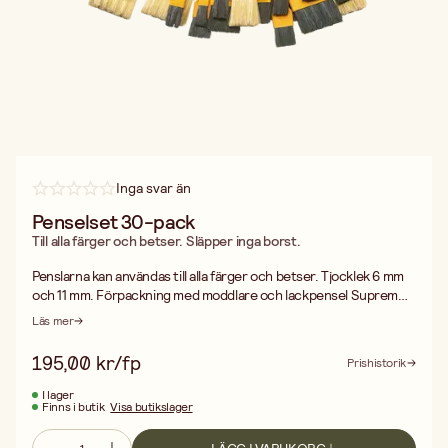
Inga svar än
Penselset 30-pack
Till alla färger och betser. Släpper inga borst.
Penslarna kan användas till alla färger och betser. Tjocklek 6 mm
och 11 mm. Förpackning med moddlare och lackpensel Supreme.
Innehåll: moddlare 6 st 12 mm och 18 mm, 10 st 25 mm, 2 st 37 mm
Läs mer
och 50 mm samt lackpenslar Supreme 2 st 30 mm och 50 mm.
Habo syntetpenslar är svensktillverkade penslar av högsta
195,00 kr/fp
Prishistorik
kvalité. Producerade enligt ett patenterat system och släpper
ingen borst. Habo syntetpenslar ger mycket släta ytor och kan
I lager
Finns i butik
Visa butikslager
återvinnas till 100%.