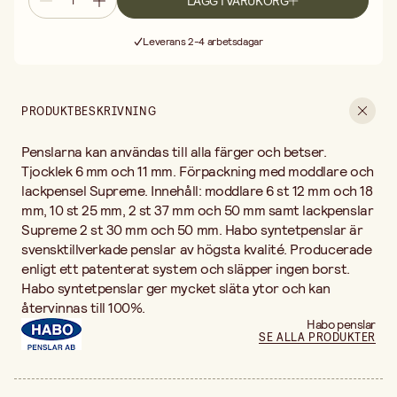
LÄGG I VARUKORG
Fri frakt vid köp över 499:-
Leverans 2-4 arbetsdagar
30 dagars öppet köp
Fri frakt vid köp över 499:-
PRODUKTBESKRIVNING
Penslarna kan användas till alla färger och betser.
Tjocklek 6 mm och 11 mm. Förpackning med moddlare och
lackpensel Supreme. Innehåll: moddlare 6 st 12 mm och 18
mm, 10 st 25 mm, 2 st 37 mm och 50 mm samt lackpenslar
Supreme 2 st 30 mm och 50 mm. Habo syntetpenslar är
svensktillverkade penslar av högsta kvalité. Producerade
enligt ett patenterat system och släpper ingen borst.
Habo syntetpenslar ger mycket släta ytor och kan
återvinnas till 100%.
Habo penslar
SE ALLA PRODUKTER