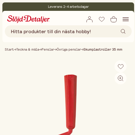
Leverans 2-4 arbetsdagar
30 dagars öppet köp
Miljöcertifierade
Fri frakt vid köp över 499:-
Start
Teckna & måla
Penslar
Övriga penslar
Skumplastroller 35 mm