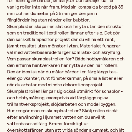
för målning av bårder, smala ytor och detaljer där en
vanlig roller inte når fram. Med sin kompakta bredd på 35
mm och en diameter på 35 mm ger den jämn
färgfördelning utan ränder eller bubblor.
Skumplasten skapar en slät och fin yta utan den struktur
som en traditionell textilroller lämnar efter sig. Det gör
den särskilt lämpad för projekt där du vill ha ett rent,
jämnt resultat utan mönster i ytan. Materialet fungerar
väl med vattenbaserade färger som latex och akrylfärg.
Vem passar skumplastrollen för? Både hobbymålaren och
den erfarna hantverkaren har nytta av den här rollern.
Den är idealisk när du målar bårder i en färg längs tak-
eller golvkanter, runt fönsterkarmar, på smala lister eller
när du arbetar med mindre dekorationsprojekt.
Skumplastrollen lämpar sig också utmärkt för schablon-
och hobbymålning, exempelvis vid färgläggning av
trähantverksprojekt, slöjdarbeten och modellbyggen.
Hur rengör man en skumplastroller? Skölj rollen direkt
efter användning i ljummet vatten om du använt
vattenbaserad färg. Krama försiktigt ur
överskottsfärgen utan att vrida sönder skummet, och låt