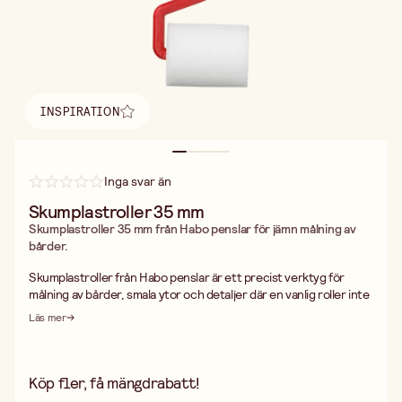
INSPIRATION
Hitta inspiration
Inga svar än
Skumplastroller 35 mm
Skumplastroller 35 mm från Habo penslar för jämn målning av
bårder.
Skumplastroller från Habo penslar är ett precist verktyg för
målning av bårder, smala ytor och detaljer där en vanlig roller inte
når fram. Med sin kompakta bredd på 35 mm och en diameter på
Läs mer
35 mm ger den jämn färgfördelning utan ränder eller bubblor.
Skumplasten skapar en slät och fin yta utan den struktur som en
traditionell textilroller lämnar efter sig. Det gör den särskilt
lämpad för projekt där du vill ha ett rent, jämnt resultat utan
Köp fler, få mängdrabatt!
mönster i ytan. Materialet fungerar väl med vattenbaserade