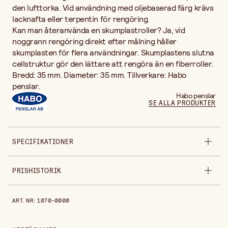
den lufttorka. Vid användning med oljebaserad färg krävs
lacknafta eller terpentin för rengöring.
Kan man återanvända en skumplastroller? Ja, vid
noggrann rengöring direkt efter målning håller
skumplasten för flera användningar. Skumplastens slutna
cellstruktur gör den lättare att rengöra än en fiberroller.
Bredd: 35 mm. Diameter: 35 mm. Tillverkare: Habo
penslar.
Habo penslar
SE ALLA PRODUKTER
SPECIFIKATIONER
Säljs i
styck
PRISHISTORIK
Bredd
35 mm
Prishistorik de senaste 30 dagarna är 49,90 kr.
ART. NR
:
1070-0000
Diameter
35 mm