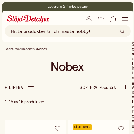
Leverans 2-4 arbetsdagar
30 dagars öppet köp
Miljöcertifierade
Fri frakt vid köp över 499:-
Start
Varumärken
Nobex
Nobex
t
i
FILTRERA
SORTERA
:
Populärt
t
1-15 av 15 produkter
r
FÅTAL KVAR
..