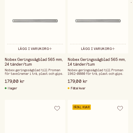
.
LÄGG I VARUKORG
LÄGG I VARUKORG
Nobex Geringssågblad 565 mm,
Nobex Geringssågblad 565 mm,
24 tänder/tum
14 tänder/tum
Nobex geringssågblad till Proman
Nobex geringssågblad till Proman
för tavelramar i trä, plast och gips.
1962-0000 för trä, plast och gips.
179,00 kr
179,00 kr
I lager
Fåtal kvar
FÅTAL KVAR