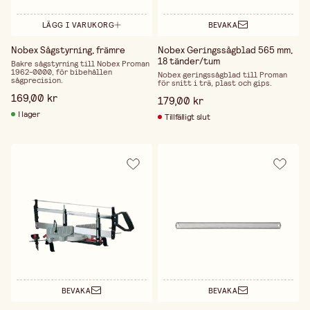
LÄGG I VARUKORG
BEVAKA
Nobex Sågstyrning, främre
Nobex Geringssågblad 565 mm,
18 tänder/tum
Bakre sågstyrning till Nobex Proman
1962-0000, för bibehållen
Nobex geringssågblad till Proman
sågprecision.
för snitt i trä, plast och gips.
169,00 kr
179,00 kr
I lager
Tillfälligt slut
BEVAKA
BEVAKA