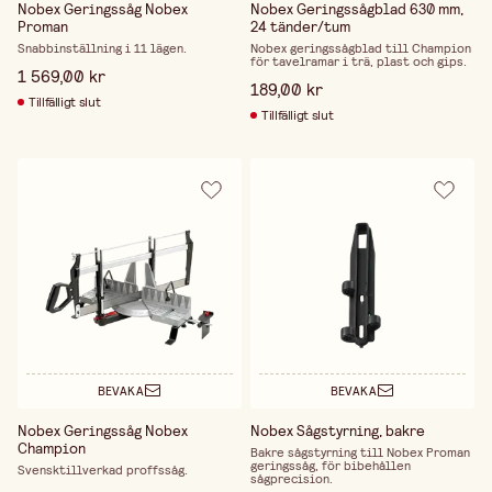
Nobex Geringssåg Nobex
Nobex Geringssågblad 630 mm,
Proman
24 tänder/tum
Snabbinställning i 11 lägen.
Nobex geringssågblad till Champion
för tavelramar i trä, plast och gips.
1 569,00 kr
189,00 kr
Tillfälligt slut
Tillfälligt slut
BEVAKA
BEVAKA
Nobex Geringssåg Nobex
Nobex Sågstyrning, bakre
Champion
Bakre sågstyrning till Nobex Proman
geringssåg, för bibehållen
Svensktillverkad proffssåg.
sågprecision.