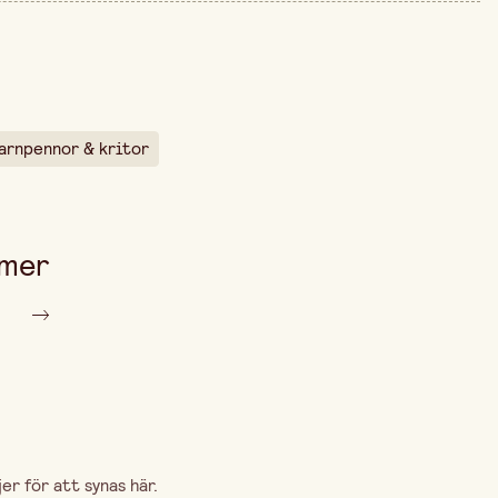
185 mm
arna är 109,00 kr.
20 mm
6 st
arnpennor & kritor
 mer
r för att synas här.