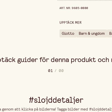
Bredd
Prishistorik de senaste 30 dag
ART. NR
:
9605-0000
Höjd
Förpackningsmängd
UPPTÄCK MER
Giotto
Barn & ungdom
B
täck guider för denna produkt och
0
1
/
0
0
#slojddetaljer
genom att klicka på bilderna! Tagga bilder med #slojddetalje