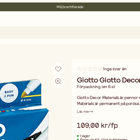
Miljöcertifierade
Fri frakt vid köp över 499:-
Inga svar än
Giotto Giotto Decor
Förpackning om 6 st
Giotto Decor Materials är pennor med god täckförmåga och kan användas på flera 
Materials är permanent på porösa 
glas med en våt trasa. CE-märkt.
Läs mer
109,00 kr/fp
I lager
Finns i butik
Visa butikslager