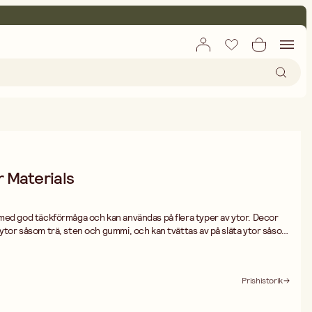
 Materials
typer av ytor. Decor
ytor såsom trä, sten och gummi, och kan tvättas av på släta ytor såsom
Prishistorik