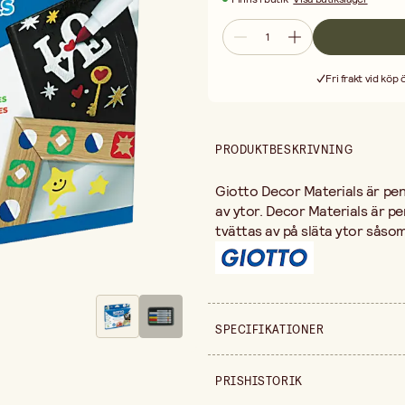
Fri frakt vid köp
PRODUKTBESKRIVNING
Giotto Decor Materials är pe
av ytor. Decor Materials är p
tvättas av på släta ytor såso
SPECIFIKATIONER
Säljs i
PRISHISTORIK