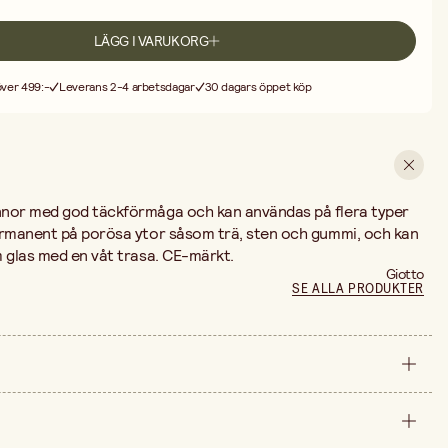
LÄGG I VARUKORG
 över 499:-
Leverans 2-4 arbetsdagar
30 dagars öppet köp
nnor med god täckförmåga och kan användas på flera typer
ermanent på porösa ytor såsom trä, sten och gummi, och kan
m glas med en våt trasa. CE-märkt.
Giotto
SE ALLA PRODUKTER
förpackning