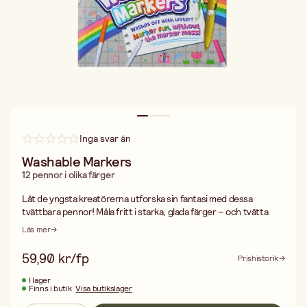
Inga svar än
Washable Markers
12 pennor i olika färger
Låt de yngsta kreatörerna utforska sin fantasi med dessa
tvättbara pennor! Måla fritt i starka, glada färger – och tvätta
enkelt bort med bara vatten när det är dags att städa. Perfekt för
Läs mer
små händer och stora idéer.
Produktinformation:
59,90 kr/fp
Prishistorik
12 pennor i olika färger
Tvättas enkelt bort med vatten
I lager
Finns i butik
Visa butikslager
Säker och smidig användning
Perfekt för de yngsta kreatörerna