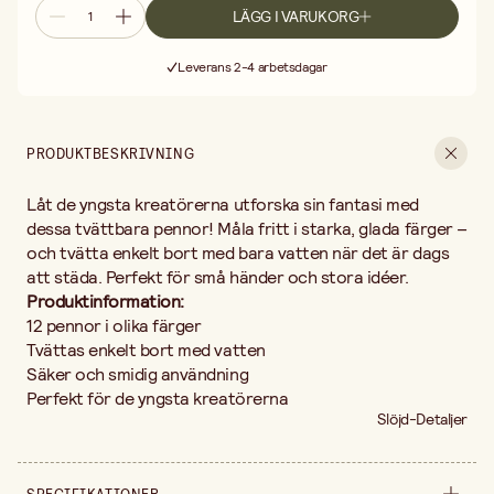
LÄGG I VARUKORG
Fri frakt vid köp över 499:-
Leverans 2-4 arbetsdagar
30 dagars öppet köp
Fri frakt vid köp över 499:-
PRODUKTBESKRIVNING
Låt de yngsta kreatörerna utforska sin fantasi med
dessa tvättbara pennor! Måla fritt i starka, glada färger –
och tvätta enkelt bort med bara vatten när det är dags
att städa. Perfekt för små händer och stora idéer.
Produktinformation:
12 pennor i olika färger
Tvättas enkelt bort med vatten
Säker och smidig användning
Perfekt för de yngsta kreatörerna
Slöjd-Detaljer