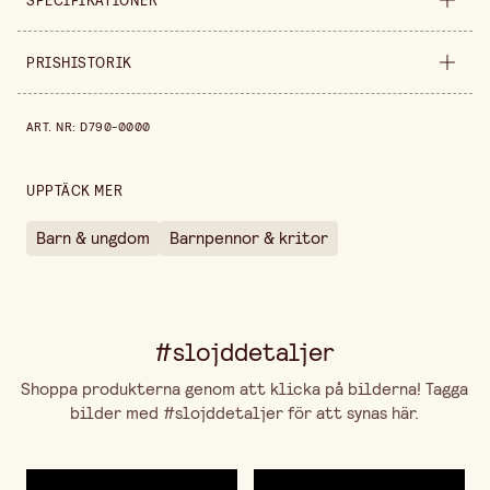
SPECIFIKATIONER
Säljs i
förpackning
PRISHISTORIK
Bredd
200 mm
Prishistorik de senaste 30 dagarna är 59,90 kr.
ART. NR
:
D790-0000
Höjd
20 mm
UPPTÄCK MER
Barn & ungdom
Barnpennor & kritor
#slojddetaljer
Shoppa produkterna genom att klicka på bilderna! Tagga
bilder med #slojddetaljer för att synas här.