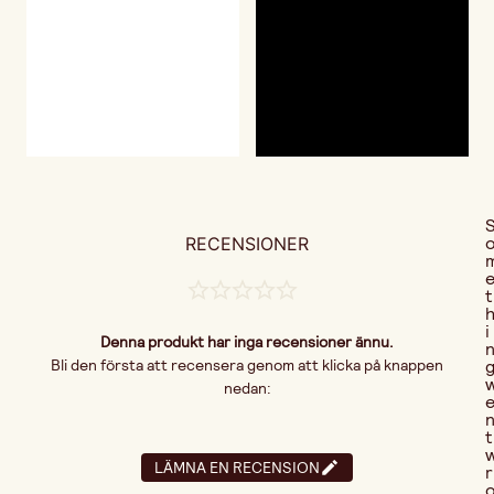
RECENSIONER
t
i
Denna produkt har inga recensioner ännu.
Bli den första att recensera genom att klicka på knappen
nedan:
t
LÄMNA EN RECENSION
r