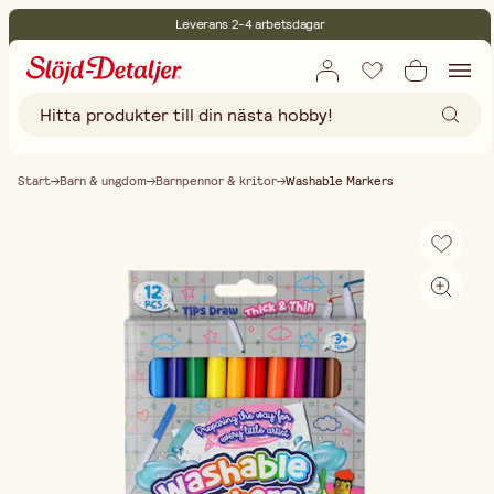
Leverans 2-4 arbetsdagar
30 dagars öppet köp
Miljöcertifierade
Fri frakt vid köp över 499:-
Start
Barn & ungdom
Barnpennor & kritor
Washable Markers