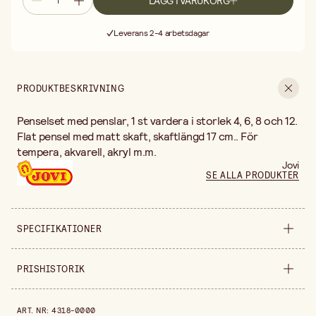
LÄGG I VARUKORG
Fri frakt vid köp över 499:-
Leverans 2-4 arbetsdagar
30 dagars öppet köp
Fri frakt vid köp över 499:-
PRODUKTBESKRIVNING
Penselset med penslar, 1 st vardera i storlek 4, 6, 8 och 12.
Flat pensel med matt skaft, skaftlängd 17 cm.. För
tempera, akvarell, akryl m.m.
Jovi
SE ALLA PRODUKTER
SPECIFIKATIONER
Säljs i
förpackning
PRISHISTORIK
Förpackningsmängd
4 st
Prishistorik de senaste 30 dagarna är 41,90 kr.
ART. NR
:
4318-0000