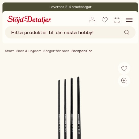
Leverans 2-4 arbetsdagar
30 dagars öppet köp
Miljöcertifierade
Fri frakt vid köp över 499:-
Start
Barn & ungdom
Färger för barn
Barnpenslar