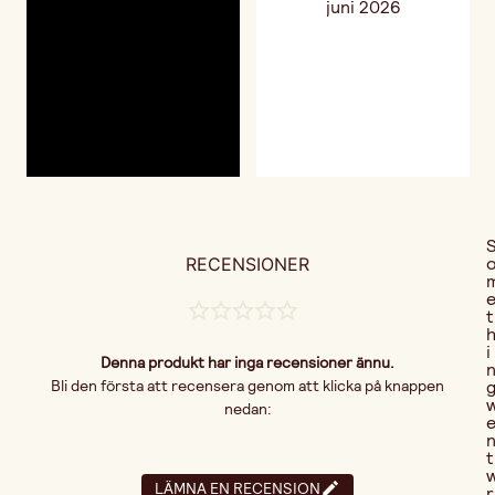
RECENSIONER
t
i
Denna produkt har inga recensioner ännu.
Bli den första att recensera genom att klicka på knappen
nedan:
t
LÄMNA EN RECENSION
r