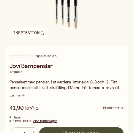
INSPIRATION
Hitta inspiration
Inga svar än
Jovi Barnpenslar
4-pack
Penselset med penslar, 1 st vardera i storlek 4, 6, 8 och 12. Flat
pensel med matt skaft, skaftlängd 17 cm.. För tempera, akvarell,
akryl m.m.
Läs mer
41,90 kr/fp
Prishistorik
I lager
Finns i butik
Visa butikslager