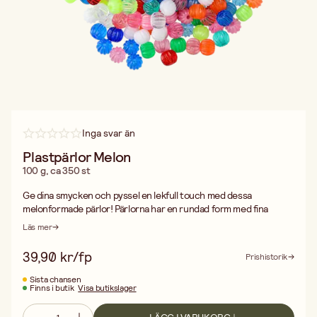
Inga svar än
Plastpärlor Melon
100 g, ca 350 st
Ge dina smycken och pyssel en lekfull touch med dessa
melonformade pärlor! Pärlorna har en rundad form med fina
ränder som påminner om små meloner, vilket gör dem både
Läs mer
dekorativa och roliga att arbeta med.
Förpackningen innehåller ca 350 pärlor i 100 g, i en härlig mix av
39,90 kr/fp
Prishistorik
både opaka och transparenta färger. Perfekta för att skapa
armband, halsband, hårpynt, nyckelringar och andra kreativa
Sista chansen
Finns i butik
Visa butikslager
projekt.
En färgstark pärlmix som passar lika bra till barnpyssel som till
personliga smycken. Hålet är 1,5 mm.