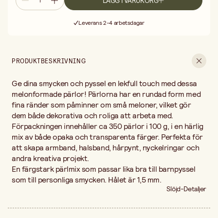
LÄGG I VARUKORG
Fri frakt vid köp över 499:-
Leverans 2-4 arbetsdagar
30 dagars öppet köp
Fri frakt vid köp över 499:-
PRODUKTBESKRIVNING
Ge dina smycken och pyssel en lekfull touch med dessa
melonformade pärlor! Pärlorna har en rundad form med
fina ränder som påminner om små meloner, vilket gör
dem både dekorativa och roliga att arbeta med.
Förpackningen innehåller ca 350 pärlor i 100 g, i en härlig
mix av både opaka och transparenta färger. Perfekta för
att skapa armband, halsband, hårpynt, nyckelringar och
andra kreativa projekt.
En färgstark pärlmix som passar lika bra till barnpyssel
som till personliga smycken. Hålet är 1,5 mm.
Slöjd-Detaljer