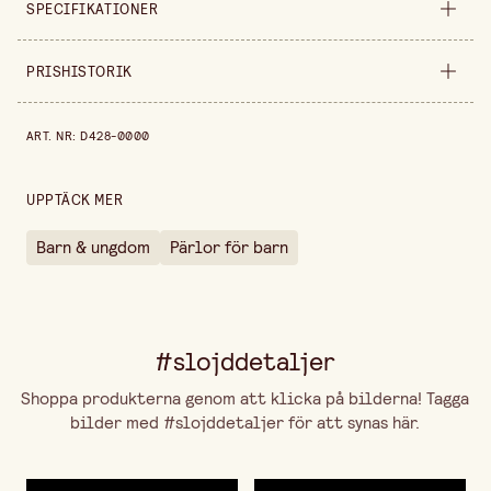
SPECIFIKATIONER
Säljs i
förpackning
PRISHISTORIK
Bredd
135 mm
Prishistorik de senaste 30 dagarna är 39,90 kr.
ART. NR
:
D428-0000
Diameter
8 mm
Höjd
30 mm
UPPTÄCK MER
Förpackningsmängd
200 st
Barn & ungdom
Pärlor för barn
#slojddetaljer
Shoppa produkterna genom att klicka på bilderna! Tagga
bilder med #slojddetaljer för att synas här.