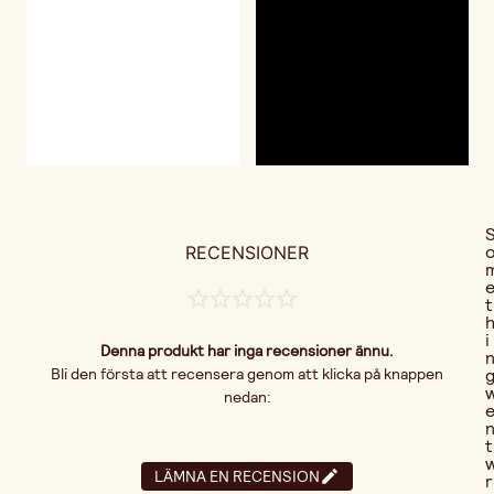
RECENSIONER
t
i
Denna produkt har inga recensioner ännu.
Bli den första att recensera genom att klicka på knappen
nedan:
t
LÄMNA EN RECENSION
r