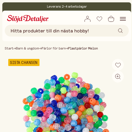
Leverans 2-4 arbetsdagar
30 dagars öppet köp
Miljöcertifierade
Fri frakt vid köp över 499:-
Start
Barn & ungdom
Pärlor för barn
Plastpärlor Melon
SISTA CHANSEN