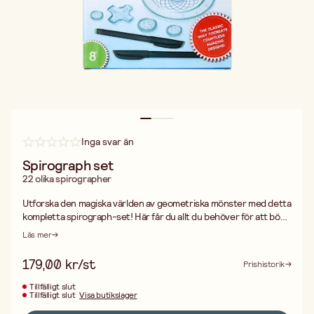
Inga svar än
Spirograph set
22 olika spirographer
Utforska den magiska världen av geometriska mönster med detta
kompletta spirograph-set! Här får du allt du behöver för att börja
skapa – 22 olika spirograph-former i varierande storlekar, 3
Läs mer
färgglada pennor (grön, blå och röd) samt papper att rita på. För
att göra ritningen enklare och mer exakt medföljer även
179,00 kr/st
Prishistorik
återanvändbar fästmassa – perfekt för att hålla mallarna på plats
medan du ritar. Fäst, rita, byt form – och skapa nya, fascinerande
Tillfälligt slut
Tillfälligt slut
Visa butikslager
mönster varje gång! – En rolig blandning av kreativitet och
matematik – Tränar finmotorik, mönsterförståelse och tålamod –