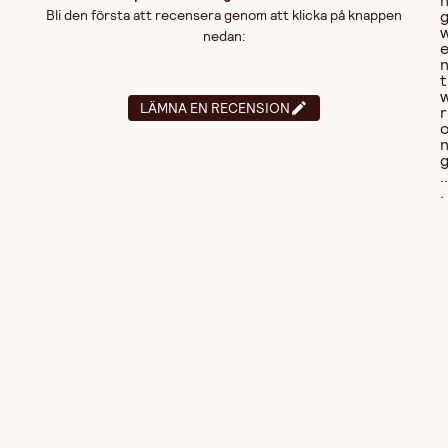
Bli den första att recensera genom att klicka på knappen
nedan:
t
LÄMNA EN RECENSION
r
..
.