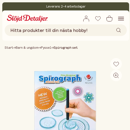
Leverans 2-4 arbetsdagar
30 dagars öppet köp
Miljöcertifierade
Fri frakt vid köp över 499:-
Start
Barn & ungdom
Pyssel
Spirograph set