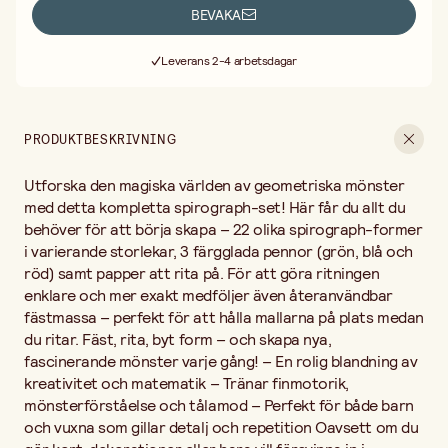
Perfekt för både barn och vuxna som gillar detalj och repetition
BEVAKA
Oavsett om du gör kort, dekorationer eller bara vill försvinna in i
Fri frakt vid köp över 499:-
skapandet – med spirograph är möjligheterna nästan oändliga.
Leverans 2-4 arbetsdagar
30 dagars öppet köp
Fri frakt vid köp över 499:-
PRODUKTBESKRIVNING
Utforska den magiska världen av geometriska mönster
med detta kompletta spirograph-set! Här får du allt du
behöver för att börja skapa – 22 olika spirograph-former
i varierande storlekar, 3 färgglada pennor (grön, blå och
röd) samt papper att rita på. För att göra ritningen
enklare och mer exakt medföljer även återanvändbar
fästmassa – perfekt för att hålla mallarna på plats medan
du ritar. Fäst, rita, byt form – och skapa nya,
fascinerande mönster varje gång! – En rolig blandning av
kreativitet och matematik – Tränar finmotorik,
mönsterförståelse och tålamod – Perfekt för både barn
och vuxna som gillar detalj och repetition Oavsett om du