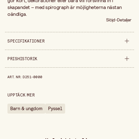
gör kort, dekorationer eller bara vill försvinna in i
skapandet – med spirograph är möjligheterna nästan
oändliga.
Slöjd-Detaljer
SPECIFIKATIONER
Säljs i
styck
PRISHISTORIK
Bredd
320 mm
Prishistorik de senaste 30 dagarna är 179,00 kr.
ART. NR
:
D251-0000
Höjd
30 mm
UPPTÄCK MER
Barn & ungdom
Pyssel