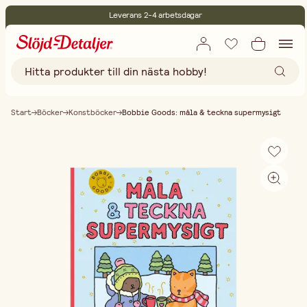
Leverans 2-4 arbetsdagar
30 dagars öppet köp
Miljöcertifierade
Fri frakt vid köp över 499:-
Start
Böcker
Konstböcker
Bobbie Goods: måla & teckna supermysigt