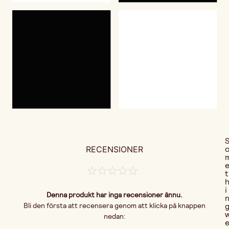
RECENSIONER
t
i
Denna produkt har inga recensioner ännu.
Bli den första att recensera genom att klicka på knappen
nedan: