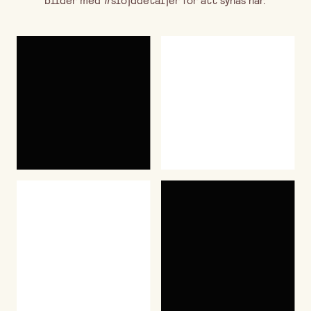
bilder med #slojddetaljer för att synas här.