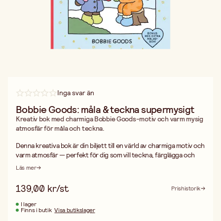
Inga svar än
Bobbie Goods: måla & teckna supermysigt
Kreativ bok med charmiga Bobbie Goods-motiv och varm mysig
atmosfär för måla och teckna.
Denna kreativa bok är din biljett till en värld av charmiga motiv och
varm atmosfär — perfekt för dig som vill teckna, färglägga och
experimentera med illustrationer i egen takt. I boken får du enkla
Läs mer
steg‑för‑steg‑instruktioner för att teckna söta figurer, mysiga
rum och fina detaljer — med möjlighet att lära dig skuggning,
139,00 kr/st
Prishistorik
perspektiv och dekoration.
Dessutom ingår en målarbok med extra sidor att färglägga och
I lager
Finns i butik
Visa butikslager
fylla med dina egna idéer: en perfekt kombination av handledning
och kreativ frihet. Oavsett om du är nybörjare eller van pysslare,