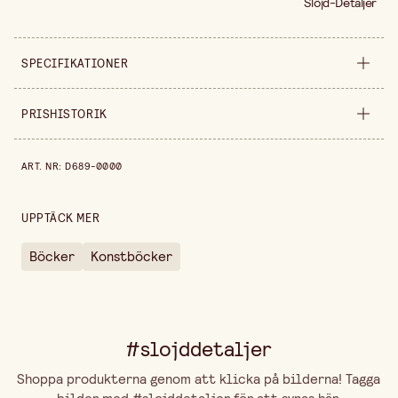
Slöjd-Detaljer
SPECIFIKATIONER
Säljs i
styck
PRISHISTORIK
Bredd
255 mm
Prishistorik de senaste 30 dagarna är 139,00 kr.
ART. NR
:
D689-0000
Höjd
5 mm
UPPTÄCK MER
Böcker
Konstböcker
#slojddetaljer
Shoppa produkterna genom att klicka på bilderna! Tagga