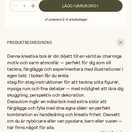
barn eller vuxen — här finns något för alla.
LÄGG I VARUKORG
Fri frakt vid köp över 499:-
Leverans 2-4 arbetsdagar
30 dagars öppet köp
Fri frakt vid köp över 499:-
PRODUKTBESKRIVNING
Denna kreativa bok är din biljett till en värld av charmiga
motiv och varm atmosfär — perfekt för dig som vill
teckna, färglägga och experimentera med illustrationer i
egen takt. I boken får du enkla
steg‑för‑steg‑instruktioner för att teckna söta figurer,
mysiga rum och fina detaljer — med möjlighet att lära dig
skuggning, perspektiv och dekoration.
Dessutom ingår en målarbok med extra sidor att
färglägga och fylla med dina egna idéer: en perfekt
kombination av handledning och kreativ frihet. Oavsett
om du är nybörjare eller van pysslare, barn eller vuxen —
här finns något för alla.