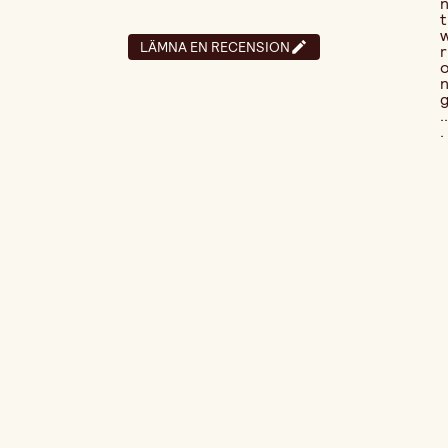
t
LÄMNA EN RECENSION
r
..
.