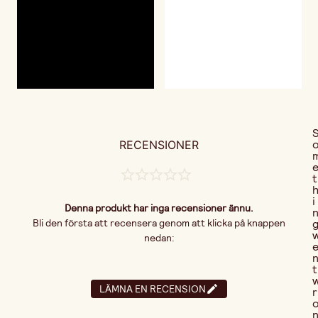
RECENSIONER
t
i
Denna produkt har inga recensioner ännu.
Bli den första att recensera genom att klicka på knappen
nedan:
t
LÄMNA EN RECENSION
r