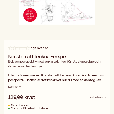
Inga svar än
Konsten att teckna Perspe
Bok om perspektiv med enkla tekniker för att skapa djup och
dimension i teckningar.
I denna boken i serien Konsten att teckna får du lära dig mer om
perspektiv. I boken är det beskrivet hur du med enkla steg kan
lära dig göra tredimensionella motiv. Du får öva på både
Läs mer
enpunkts- och tvåpunktsperspektivet för att skapa bl.a
byggnader och landskap. Du kan öva direkt i blocket och utgår
129,00 kr/st
Prishistorik
ifrån de skisser och hjälplinjer som finns där. Med detta block
kommer du att ta ditt tecknande till nästa nivå på nolltid. 96 sidor.
Sista chansen
Finns i butik
Visa butikslager