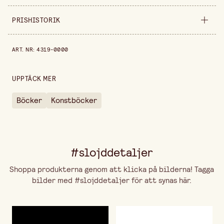
Säljs i
styck
PRISHISTORIK
Höjd
22 cm
Prishistorik de senaste 30 dagarna är 129,00 kr.
ART. NR
:
4319-0000
Längd
22 cm
UPPTÄCK MER
Böcker
Konstböcker
#slojddetaljer
Shoppa produkterna genom att klicka på bilderna! Tagga
bilder med #slojddetaljer för att synas här.