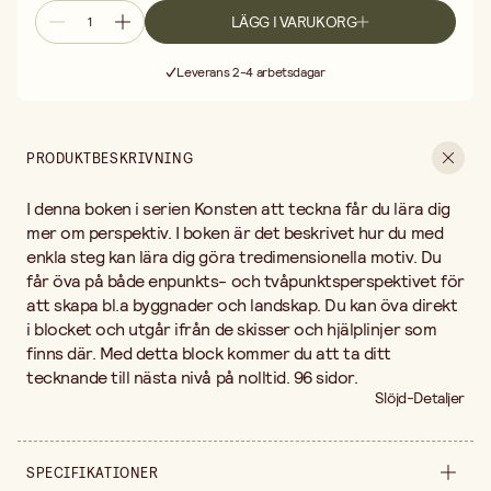
LÄGG I VARUKORG
Fri frakt vid köp över 499:-
Leverans 2-4 arbetsdagar
30 dagars öppet köp
Fri frakt vid köp över 499:-
PRODUKTBESKRIVNING
I denna boken i serien Konsten att teckna får du lära dig
mer om perspektiv. I boken är det beskrivet hur du med
enkla steg kan lära dig göra tredimensionella motiv. Du
får öva på både enpunkts- och tvåpunktsperspektivet för
att skapa bl.a byggnader och landskap. Du kan öva direkt
i blocket och utgår ifrån de skisser och hjälplinjer som
finns där. Med detta block kommer du att ta ditt
tecknande till nästa nivå på nolltid. 96 sidor.
Slöjd-Detaljer
SPECIFIKATIONER