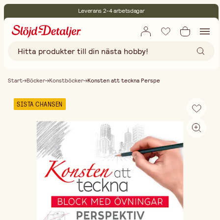
Leverans 2-4 arbetsdagar
30 dagars öppet köp
Miljöcertifierade
Fri frakt vid köp över 499:-
Start
Böcker
Konstböcker
Konsten att teckna Perspe
SISTA CHANSEN