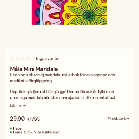
Inga svar än
Måla Mini Mandala
Liten och charmig mandala-målarbok för avslappnad och
meditativ färgläggning.
Upptäck glädjen i att färglägga! Denna lilla bok är fylld med
charmiga mandalamönster som bjuder in till kreativitet och
färglek. Perfekt att ha med sig i väskan, på resan eller som en
Läs mer
stunds avkoppling hemma.
Mandala mini passar både barn och vuxna – oavsett om du vill
29,90 kr/st
Prishistorik
skapa något vackert, slappna av eller bara låta färgerna flöda.
Prova med färgpennor, tusch eller kritor och gör varje sida till ett
I lager
Finns i butik
Visa butikslager
unikt konstverk.
• Praktisk miniformat – ca 10 × 10,5 cm