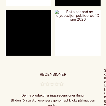
RECENSIONER
t
i
Denna produkt har inga recensioner ännu.
Bli den första att recensera genom att klicka på knappen
nedan: