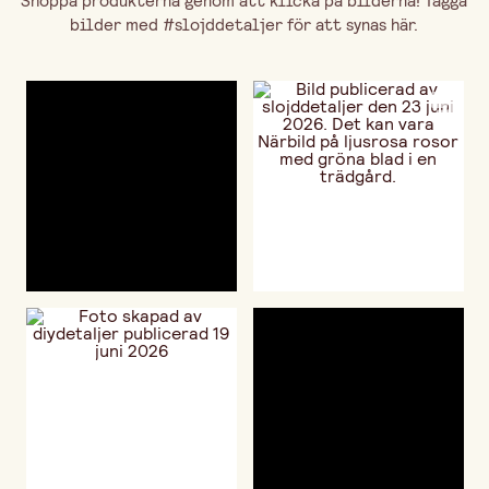
Shoppa produkterna genom att klicka på bilderna! Tagga
bilder med #slojddetaljer för att synas här.