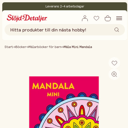
Leverans 2-4 arbetsdagar
30 dagars öppet köp
Miljöcertifierade
Fri frakt vid köp över 499:-
Start
Böcker
Målarböcker för barn
Måla Mini Mandala