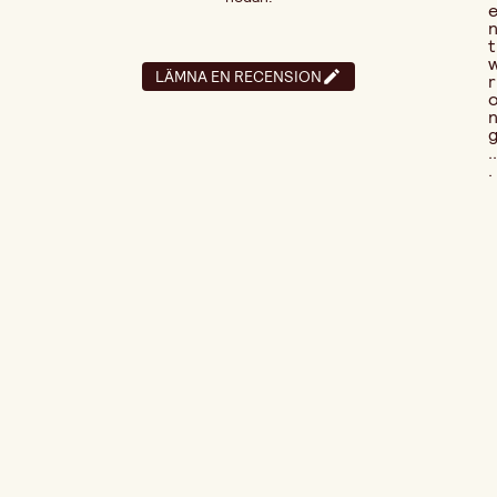
t
LÄMNA EN RECENSION
r
..
.