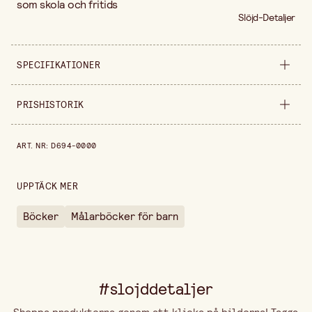
som skola och fritids
Slöjd-Detaljer
SPECIFIKATIONER
Säljs i
styck
PRISHISTORIK
Bredd
100 cm
Prishistorik de senaste 30 dagarna är 29,90 kr.
ART. NR
:
D694-0000
Höjd
10 cm
UPPTÄCK MER
Böcker
Målarböcker för barn
#slojddetaljer