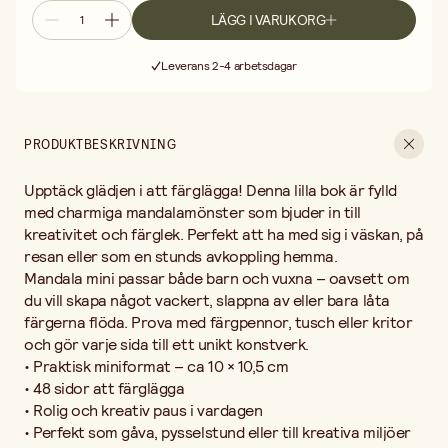
• 48 sidor att färglägga
LÄGG I VARUKORG
• Rolig och kreativ paus i vardagen
Fri frakt vid köp över 499:-
• Perfekt som gåva, pysselstund eller till kreativa miljöer som skola
Leverans 2-4 arbetsdagar
och fritids
30 dagars öppet köp
Fri frakt vid köp över 499:-
PRODUKTBESKRIVNING
Upptäck glädjen i att färglägga! Denna lilla bok är fylld
med charmiga mandalamönster som bjuder in till
kreativitet och färglek. Perfekt att ha med sig i väskan, på
resan eller som en stunds avkoppling hemma.
Mandala mini passar både barn och vuxna – oavsett om
du vill skapa något vackert, slappna av eller bara låta
färgerna flöda. Prova med färgpennor, tusch eller kritor
och gör varje sida till ett unikt konstverk.
• Praktisk miniformat – ca 10 × 10,5 cm
• 48 sidor att färglägga
• Rolig och kreativ paus i vardagen
• Perfekt som gåva, pysselstund eller till kreativa miljöer