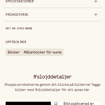
SPECIFIKATIONER
Säljs i
styck
PRISHISTORIK
Bredd
260 mm
Prishistorik de senaste 30 dagarna är 179,00 kr.
ART. NR
:
D359-0000
Höjd
10 mm
UPPTÄCK MER
Böcker
Målarböcker för vuxna
#slojddetaljer
Shoppa produkterna genom att klicka på bilderna! Tagga
bilder med #slojddetaljer för att synas här.