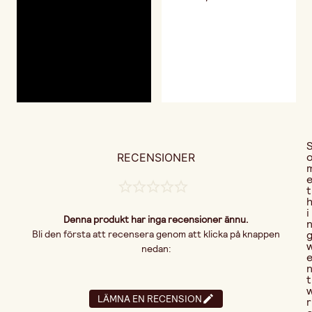
RECENSIONER
t
i
Denna produkt har inga recensioner ännu.
Bli den första att recensera genom att klicka på knappen
nedan:
t
LÄMNA EN RECENSION
r