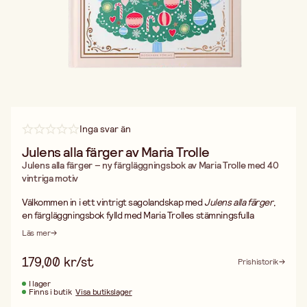
Inga svar än
Julens alla färger av Maria Trolle
Julens alla färger – ny färgläggningsbok av Maria Trolle med 40
vintriga motiv
Välkommen in i ett vintrigt sagolandskap med
Julens alla färger
,
en färgläggningsbok fylld med Maria Trolles stämningsfulla
illustrationer. Här möter du gnistrande snö, juleljus, naturmotiv
Läs mer
och mysiga detaljer som tillsammans skapar en harmonisk och
kreativ upplevelse.
179,00 kr/st
Prishistorik
Med 40 noggrant illustrerade motiv får du en stunds avkoppling
mitt i julförberedelserna – eller varför inte ge bort boken som en
I lager
Finns i butik
Visa butikslager
fin gåva till någon som älskar både färg och vintermagi?