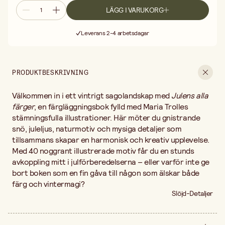
LÄGG I VARUKORG
Fri frakt vid köp över 499:-
Leverans 2-4 arbetsdagar
30 dagars öppet köp
Fri frakt vid köp över 499:-
PRODUKTBESKRIVNING
Välkommen in i ett vintrigt sagolandskap med
Julens alla
färger
, en färgläggningsbok fylld med Maria Trolles
stämningsfulla illustrationer. Här möter du gnistrande
snö, juleljus, naturmotiv och mysiga detaljer som
tillsammans skapar en harmonisk och kreativ upplevelse.
Med 40 noggrant illustrerade motiv får du en stunds
avkoppling mitt i julförberedelserna – eller varför inte ge
bort boken som en fin gåva till någon som älskar både
färg och vintermagi?
Slöjd-Detaljer