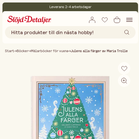
Leverans 2-4 arbetsdagar
30 dagars öppet köp
Miljöcertifierade
Fri frakt vid köp över 499:-
Start
Böcker
Målarböcker för vuxna
Julens alla färger av Maria Trolle