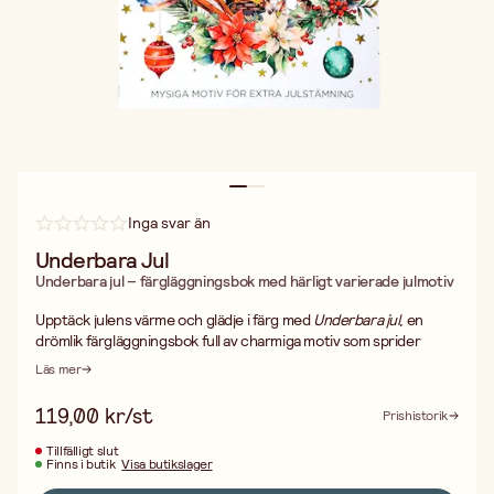
Inga svar än
Underbara Jul
Underbara jul – färgläggningsbok med härligt varierade julmotiv
Upptäck julens värme och glädje i färg med
Underbara jul
, en
drömlik färgläggningsbok full av charmiga motiv som sprider
julstämning. Boken bjuder på en rik variation av illustrationer –
Läs mer
klassiska juldekorer, vinterlandskap, pepparkakor och gnistrande
granar – alla inbjudande att färgläggas.
119,00 kr/st
Prishistorik
Med
Underbara jul
får du en stunds njutbar avkoppling mitt i
julruschen – eller ett fint kreativt tillskott i presenthögen till
Tillfälligt slut
Finns i butik
Visa butikslager
någon som älskar både färg och vintermys.
Förpackad i ett vackert kartonnageformat och utformat med