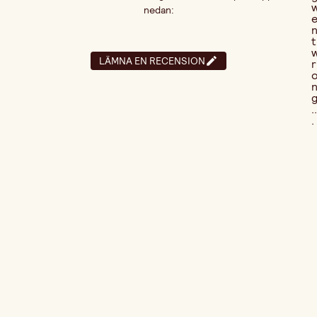
nedan:
t
LÄMNA EN RECENSION
r
..
.