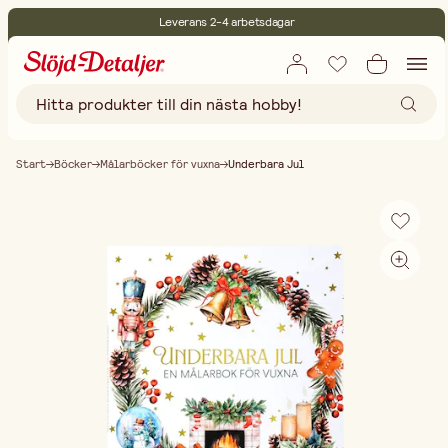
Leverans 2-4 arbetsdagar
30 dagars öppet köp
Miljöcertifierade
Fri frakt vid köp över 499:-
Start
Böcker
Målarböcker för vuxna
Underbara Jul