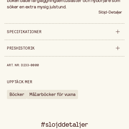
boken både färgläggningsentusiaster och nybörjare som
söker en extra mysig julstund.
Slöjd-Detaljer
SPECIFIKATIONER
Säljs i
styck
PRISHISTORIK
Bredd
280 mm
Prishistorik de senaste 30 dagarna är 119,00 kr.
ART. NR
:
D233-0000
Höjd
10 mm
UPPTÄCK MER
Böcker
Målarböcker för vuxna
#slojddetaljer