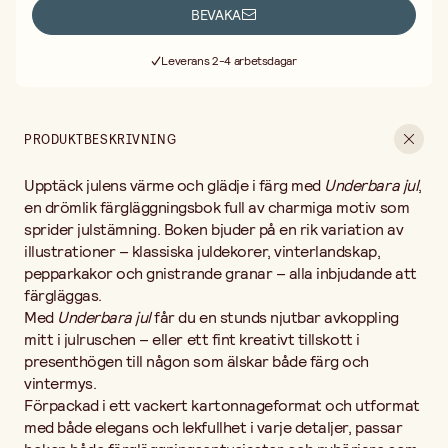
både elegans och lekfullhet i varje detaljer, passar boken både
BEVAKA
färgläggningsentusiaster och nybörjare som söker en extra
Fri frakt vid köp över 499:-
mysig julstund.
Leverans 2-4 arbetsdagar
30 dagars öppet köp
Fri frakt vid köp över 499:-
PRODUKTBESKRIVNING
Upptäck julens värme och glädje i färg med
Underbara jul
,
en drömlik färgläggningsbok full av charmiga motiv som
sprider julstämning. Boken bjuder på en rik variation av
illustrationer – klassiska juldekorer, vinterlandskap,
pepparkakor och gnistrande granar – alla inbjudande att
färgläggas.
Med
Underbara jul
får du en stunds njutbar avkoppling
mitt i julruschen – eller ett fint kreativt tillskott i
presenthögen till någon som älskar både färg och
vintermys.
Förpackad i ett vackert kartonnageformat och utformat
med både elegans och lekfullhet i varje detaljer, passar