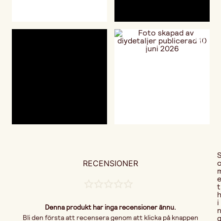
RECENSIONER
t
i
Denna produkt har inga recensioner ännu.
Bli den första att recensera genom att klicka på knappen