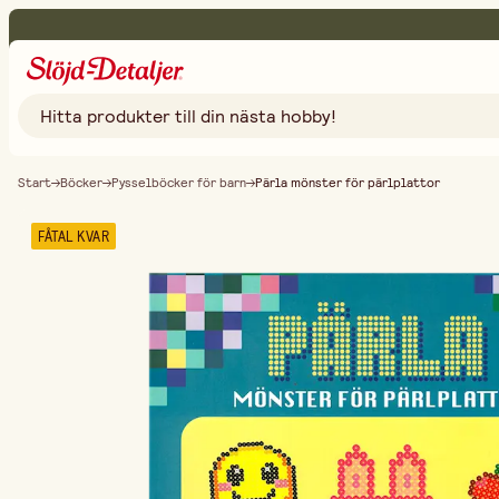
Start
Böcker
Pysselböcker för barn
Pärla mönster för pärlplattor
FÅTAL KVAR