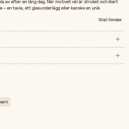
pla av efter en lång dag. När motivet väl är struket och klart
– en tavla, ett glasunderlägg eller kanske en unik
Slöjd-Detaljer
styck
235 mm
arna är 129,00 kr.
10 mm
barn