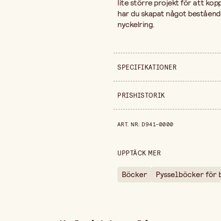
lite större projekt för att kop
har du skapat något bestående 
nyckelring.
SPECIFIKATIONER
Säljs i
PRISHISTORIK
Bredd
Prishistorik de senaste 30 dag
ART. NR
:
D941-0000
Höjd
UPPTÄCK MER
Böcker
Pysselböcker för 