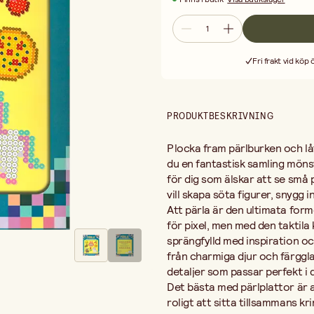
Det bästa med pärlplattor är att det
tillsammans kring köksbordet och pär
koppla av efter en lång dag. När m
tavla, ett glasunderlägg eller kans
Fri frakt vid köp
PRODUKTBESKRIVNING
Plocka fram pärlburken och låt
du en fantastisk samling mönste
för dig som älskar att se små 
vill skapa söta figurer, snygg 
Att pärla är den ultimata form
för pixel, men med den taktila 
sprängfylld med inspiration och
från charmiga djur och färggl
detaljer som passar perfekt 
Det bästa med pärlplattor är at
roligt att sitta tillsammans kr