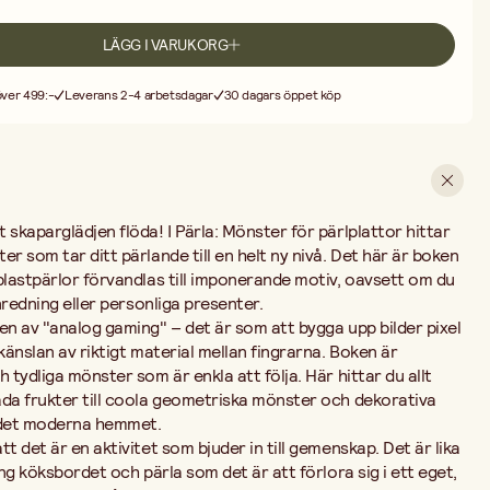
 är en aktivitet som bjuder in till gemenskap. Det är lika roligt att sitta
la som det är att förlora sig i ett eget, lite större projekt för att
LÄGG I VARUKORG
otivet väl är struket och klart har du skapat något bestående – en
ke en unik nyckelring.
 över 499:-
Leverans 2-4 arbetsdagar
30 dagars öppet köp
 skaparglädjen flöda! I Pärla: Mönster för pärlplattor hittar
r som tar ditt pärlande till en helt ny nivå. Det här är boken
plastpärlor förvandlas till imponerande motiv, oavsett om du
inredning eller personliga presenter.
en av "analog gaming" – det är som att bygga upp bilder pixel
känslan av riktigt material mellan fingrarna. Boken är
 tydliga mönster som är enkla att följa. Här hittar du allt
ada frukter till coola geometriska mönster och dekorativa
i det moderna hemmet.
t det är en aktivitet som bjuder in till gemenskap. Det är lika
ing köksbordet och pärla som det är att förlora sig i ett eget,