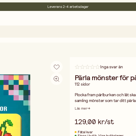
Leverans 2-4 arbetsdagar
30 dagars öppet köp
Miljöcertifierade
Fri frakt vid köp över 499:-
Inga svar än
Pärla mönster för p
112 sidor
Plocka fram pärlburken och låt skap
samling mönster som tar ditt pärlan
plastpärlor förvandlas till imponer
Läs mer
personliga presenter.
Att pärla är den ultimata formen av
129,00 kr/st
med den taktila känslan av riktigt 
tydliga mönster som är enkla att föl
Fåtal kvar
geometriska mönster och dekorati
Finns i butik
Visa butikslager