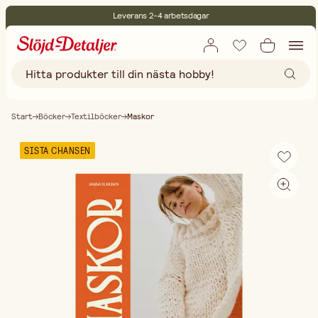
Leverans 2-4 arbetsdagar
30 dagars öppet köp
Miljöcertifierade
Fri frakt vid köp över 499:-
Start
Böcker
Textilböcker
Maskor
SISTA CHANSEN