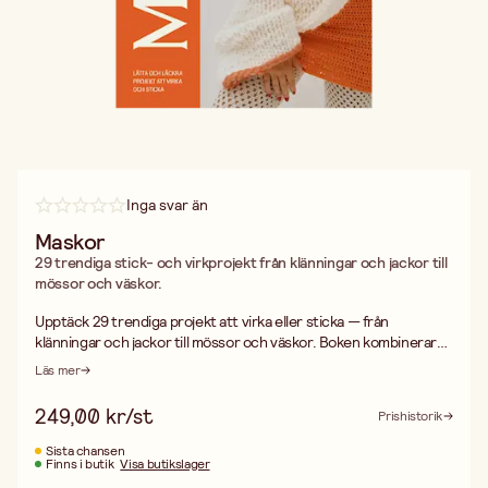
Inga svar än
Maskor
29 trendiga stick- och virkprojekt från klänningar och jackor till
mössor och väskor.
Upptäck 29 trendiga projekt att virka eller sticka — från
klänningar och jackor till mössor och väskor. Boken kombinerar
modern design med tydliga instruktioner för både virk- och
Läs mer
stickentusiaster. Perfekt för dig som söker hållbara plagg och
accessoarer med stil och känsla. Författad av Janina Kuronen
249,00 kr/st
Prishistorik
och utgiven av Tukan Förlag. ISBN: 978‑9181160680.
Sista chansen
Finns i butik
Visa butikslager