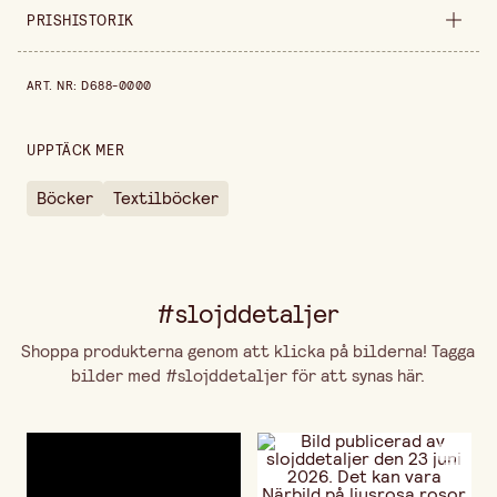
Säljs i
styck
PRISHISTORIK
Bredd
240 mm
Prishistorik de senaste 30 dagarna är 249,00 kr.
ART. NR
:
D688-0000
Höjd
20 mm
UPPTÄCK MER
Böcker
Textilböcker
#slojddetaljer
Shoppa produkterna genom att klicka på bilderna! Tagga
bilder med #slojddetaljer för att synas här.