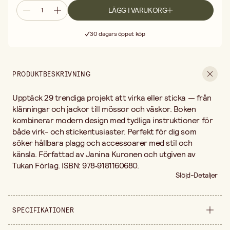
LÄGG I VARUKORG
Fri frakt vid köp över 499:-
Leverans 2-4 arbetsdagar
30 dagars öppet köp
Fri frakt vid köp över 499:-
PRODUKTBESKRIVNING
Upptäck 29 trendiga projekt att virka eller sticka — från
klänningar och jackor till mössor och väskor. Boken
kombinerar modern design med tydliga instruktioner för
både virk- och stickentusiaster. Perfekt för dig som
söker hållbara plagg och accessoarer med stil och
känsla. Författad av Janina Kuronen och utgiven av
Tukan Förlag. ISBN: 978‑9181160680.
Slöjd-Detaljer
SPECIFIKATIONER