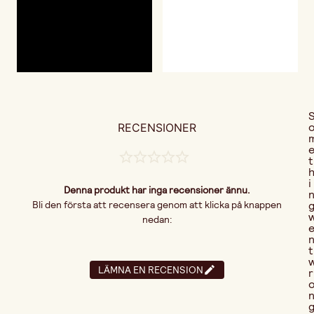
RECENSIONER
t
i
Denna produkt har inga recensioner ännu.
Bli den första att recensera genom att klicka på knappen
nedan:
t
LÄMNA EN RECENSION
r