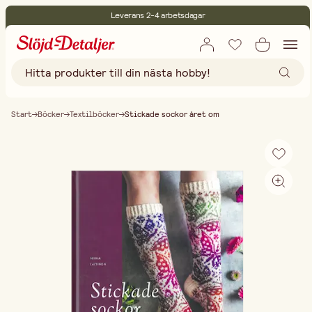
Leverans 2-4 arbetsdagar
30 dagars öppet köp
Miljöcertifierade
Fri frakt vid köp över 499:-
Start
Böcker
Textilböcker
Stickade sockor året om