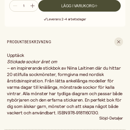
LÄGG I VARUKORG
Fri frakt vid köp över 499:-
Leverans 2-4 arbetsdagar
30 dagars öppet köp
Fri frakt vid köp över 499:-
PRODUKTBESKRIVNING
Upptäck
Stickade sockor året om
– en inspirerande stickbok av Niina Laitinen där du hittar
20 stilfulla sockmönster, formgivna med nordisk
årstidsinspiration. Från lätta ankellånga modeller för
varma dagar till knälånga, mönstrade sockor för kalla
vintrar. Alla mönster har tydliga diagram och passar både
nybörjaren och den erfarna stickaren. En perfekt bok för
dig som älskar garn, mönster och att skapa något både
vackert och användbart. ISBN 978‑9181160130.
Slöjd-Detaljer