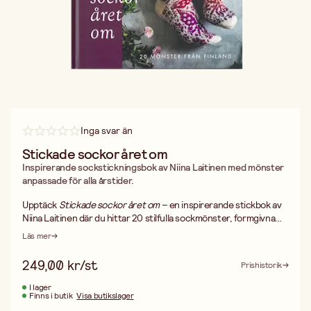
Inga svar än
Stickade sockor året om
Inspirerande sockstickningsbok av Niina Laitinen med mönster
anpassade för alla årstider.
Upptäck
Stickade sockor året om
– en inspirerande stickbok av
Niina Laitinen där du hittar 20 stilfulla sockmönster, formgivna
med nordisk årstidsinspiration. Från lätta ankellånga modeller för
Läs mer
varma dagar till knälånga, mönstrade sockor för kalla vintrar. Alla
mönster har tydliga diagram och passar både nybörjaren och den
249,00 kr/st
Prishistorik
erfarna stickaren. En perfekt bok för dig som älskar garn,
mönster och att skapa något både vackert och användbart.
I lager
Finns i butik
Visa butikslager
ISBN 978‑9181160130.