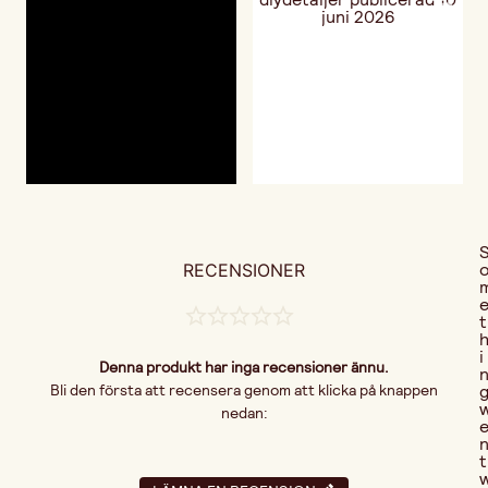
RECENSIONER
t
i
Denna produkt har inga recensioner ännu.
Bli den första att recensera genom att klicka på knappen
nedan:
t