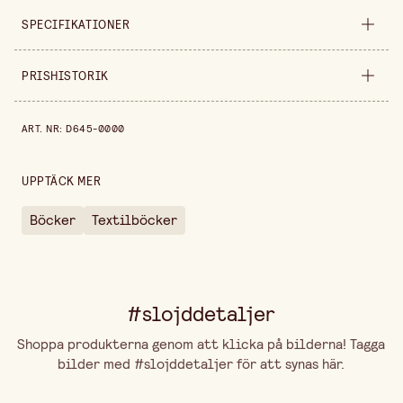
SPECIFIKATIONER
Säljs i
styck
PRISHISTORIK
Bredd
260 cm
Prishistorik de senaste 30 dagarna är 249,00 kr.
ART. NR
:
D645-0000
Höjd
20 cm
UPPTÄCK MER
Böcker
Textilböcker
#slojddetaljer
Shoppa produkterna genom att klicka på bilderna! Tagga
bilder med #slojddetaljer för att synas här.