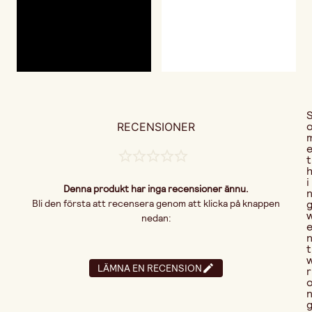
RECENSIONER
t
i
Denna produkt har inga recensioner ännu.
Bli den första att recensera genom att klicka på knappen
nedan:
t
LÄMNA EN RECENSION
r