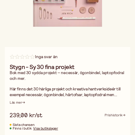
Inga svar än
Stygn - Sy 30 fina projekt
Bok med 30 sydda projekt – necessär, ögonbindel, laptopfodral
och mer.
Här finns det 30 härliga projekt och kreativa hantverksideér till
exempel necessär, ögonbindel, hårtofsar, laptopfodral men
mycket mer. Givetvis visas även olika grundläggande tekniker
Läs mer
upp och man får lära sig om vilka tyger som passar bäst till vad.
Boken är skriven av Jen Rich och översatt till svenska. ISBN
239,00 kr/st
Prishistorik
9789180381741, 144 sidor.
Sista chansen
Finns i butik
Visa butikslager