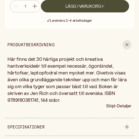
LÄGG I VARUKORG
Fri frakt vid köp över 499:-
Leverans 2-4 arbetsdagar
30 dagars öppet köp
Fri frakt vid köp över 499:-
PRODUKTBESKRIVNING
Här finns det 30 härliga projekt och kreativa
hantverksideér till exempel necessär, ögonbindel,
hårtofsar, laptopfodral men mycket mer. Givetvis visas
även olika grundläggande tekniker upp och man får lära
sig om vilka tyger som passar bäst till vad. Boken är
skriven av Jen Rich och översatt till svenska. ISBN
9789180381741, 144 sidor.
Slöjd-Detaljer
SPECIFIKATIONER