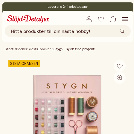
Leverans 2-4 arbetsdagar
30 dagars öppet köp
Miljöcertifierade
Fri frakt vid köp över 499:-
Start
Böcker
Textilböcker
Stygn - Sy 30 fina projekt
SISTA CHANSEN