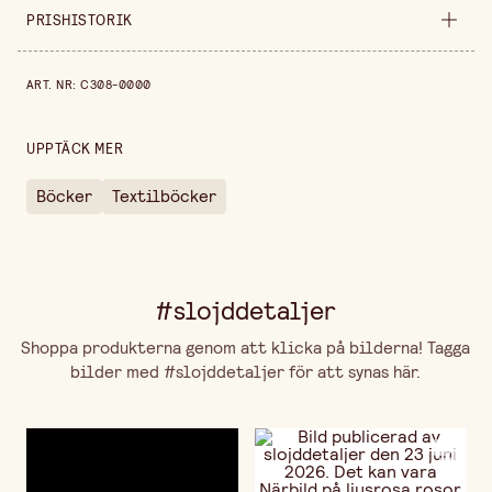
Säljs i
styck
PRISHISTORIK
Bredd
240 mm
Prishistorik de senaste 30 dagarna är 239,00 kr.
ART. NR
:
C308-0000
Höjd
20 mm
UPPTÄCK MER
Böcker
Textilböcker
#slojddetaljer
Shoppa produkterna genom att klicka på bilderna! Tagga
bilder med #slojddetaljer för att synas här.