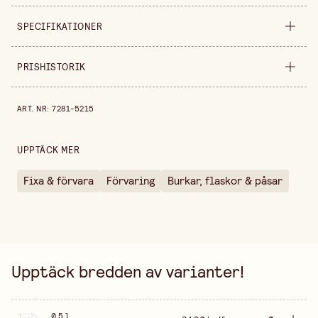
SPECIFIKATIONER
Produktvariant
0,5 l
PRISHISTORIK
Bredd
220 mm
Prishistorik de senaste 30 dagarna är 24,90 kr.
ART. NR
:
7281-5215
Höjd
120 mm
Säljs i
förpackning
UPPTÄCK MER
Fixa & förvara
Förvaring
Burkar, flaskor & påsar
Upptäck bredden av varianter!
0,5 l