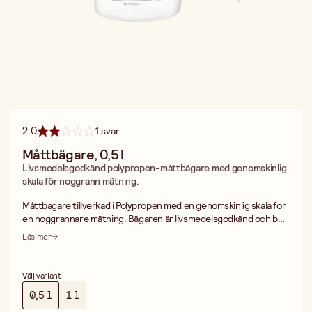
2.0
1 svar
Måttbägare, 0,5 l
Livsmedelsgodkänd polypropen-måttbägare med genomskinlig
skala för noggrann mätning.
Måttbägare tillverkad i Polypropen med en genomskinlig skala för
en noggrannare mätning. Bägaren är livsmedelsgodkänd och bör
endast handdiskas. Den är även staplingsbar så man lätt kan
Läs mer
förvara den när man köper flera.
Välj variant
0,5 l
1 l