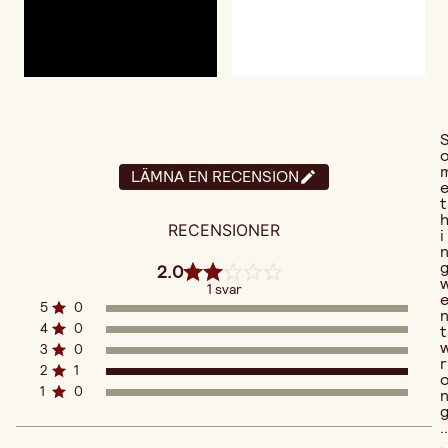
LÄMNA EN RECENSION
t
RECENSIONER
i
2.0
1 svar
5
0
4
0
t
3
0
r
2
1
1
0
..
.