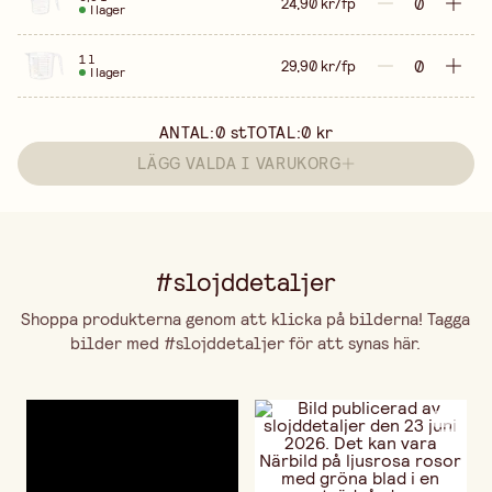
24,90 kr/fp
I lager
1 l
29,90 kr/fp
I lager
ANTAL:
0
st
TOTAL:
0 kr
LÄGG VALDA I VARUKORG
#slojddetaljer
Shoppa produkterna genom att klicka på bilderna! Tagga
bilder med #slojddetaljer för att synas här.