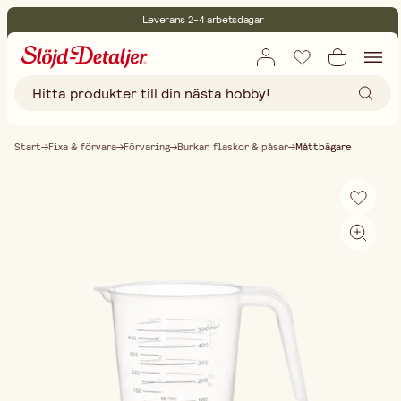
Leverans 2-4 arbetsdagar
30 dagars öppet köp
Miljöcertifierade
Fri frakt vid köp över 499:-
Start
Fixa & förvara
Förvaring
Burkar, flaskor & påsar
Måttbägare