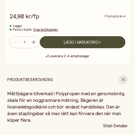
24,90 kr/fp
Prishistorik
I lager
Finns i butik
Visa butikslager
LÄGG I VARUKORG
Fri frakt vid köp över 499:-
Leverans 2-4 arbetsdagar
30 dagars öppet köp
Fri frakt vid köp över 499:-
PRODUKTBESKRIVNING
Måttbägare tillverkad i Polypropen med en genomskinlig
skala för en noggrannare mätning. Bägaren är
livsmedelsgodkänd och bör endast handdiskas. Den är
även staplingsbar så man lätt kan förvara den när man
köper flera.
Slöjd-Detaljer