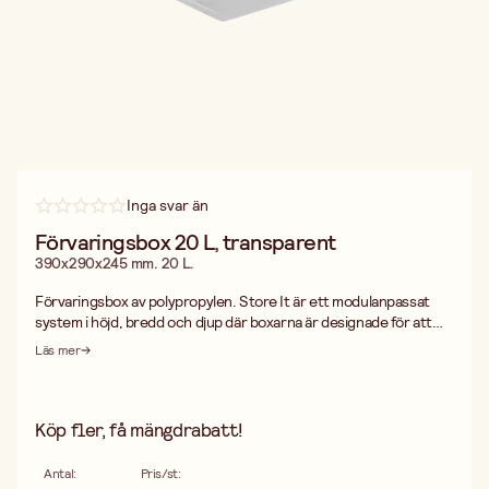
Inga svar än
Förvaringsbox 20 L, transparent
390x290x245 mm. 20 L.
Förvaringsbox av polypropylen. Store It är ett modulanpassat
system i höjd, bredd och djup där boxarna är designade för att
stabilt kunna staplas på varandra. Två 5 L får plats i bredd på en 10
Läs mer
L, två 10 L blir lika höga som en 20 L och två 20 L ryms på en 40 L.
Köp fler, få mängdrabatt!
Antal
:
Pris/st
: