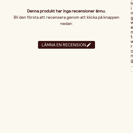
i
Denna produkt har inga recensioner ännu.
Bli den första att recensera genom att klicka på knappen
nedan:
t
LÄMNA EN RECENSION
r
..
.