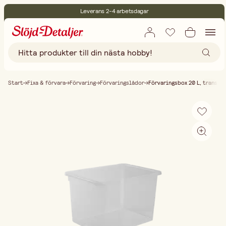
Leverans 2-4 arbetsdagar
30 dagars öppet köp
Miljöcertifierade
Fri frakt vid köp över 499:-
Start
Fixa & förvara
Förvaring
Förvaringslådor
Förvaringsbox 20 L, transpa