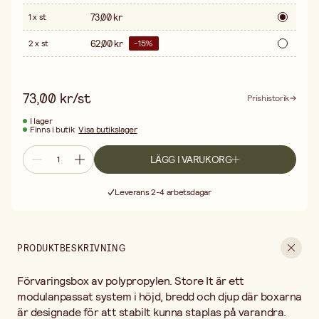
73,00 kr
1 x st
62,00 kr
2 x st
-
15
%
73,00 kr/st
Prishistorik
I lager
Finns i butik
Visa butikslager
LÄGG I VARUKORG
Fri frakt vid köp över 499:-
Leverans 2-4 arbetsdagar
30 dagars öppet köp
Fri frakt vid köp över 499:-
PRODUKTBESKRIVNING
Förvaringsbox av polypropylen. Store It är ett
modulanpassat system i höjd, bredd och djup där boxarna
är designade för att stabilt kunna staplas på varandra.