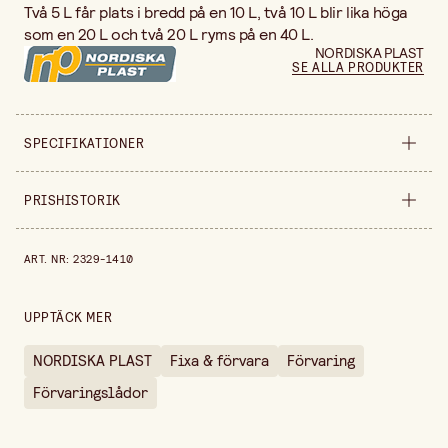
Två 5 L får plats i bredd på en 10 L, två 10 L blir lika höga
som en 20 L och två 20 L ryms på en 40 L.
NORDISKA PLAST
SE ALLA PRODUKTER
SPECIFIKATIONER
Säljs i
styck
PRISHISTORIK
Bredd
290 mm
Prishistorik de senaste 30 dagarna är 73,00 kr.
ART. NR
:
2329-1410
Höjd
245 mm
Längd
390 mm
UPPTÄCK MER
Volym
20 l
NORDISKA PLAST
Fixa & förvara
Förvaring
Förvaringslådor