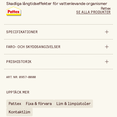
Skadliga långtidseffekter för vattenlevande organismer
Pattex
SE ALLA PRODUKTER
SPECIFIKATIONER
Säljs i
styck
FARO- OCH SKYDDSANGIVELSER
Bredd
215 mm
PRISHISTORIK
H317
Kan orsaka allergisk hudreaktion
Höjd
32 mm
Prishistorik de senaste 30 dagarna är 48,90 kr.
H412
Skadliga långtidseffekter för vattenlevande
Förpackningsmängd
35 g
ART. NR
:
0957-0000
organismer
UPPTÄCK MER
Pattex
Fixa & förvara
Lim & limpistoler
Kontaktlim