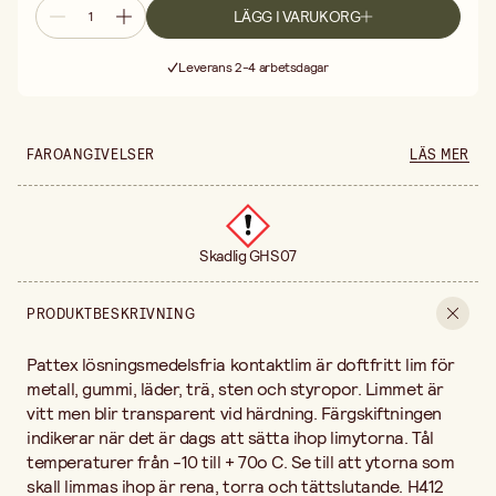
LÄGG I VARUKORG
Fri frakt vid köp över 499:-
Leverans 2-4 arbetsdagar
30 dagars öppet köp
Fri frakt vid köp över 499:-
FAROANGIVELSER
LÄS MER
Skadlig GHS07
PRODUKTBESKRIVNING
Pattex lösningsmedelsfria kontaktlim är doftfritt lim för
metall, gummi, läder, trä, sten och styropor. Limmet är
vitt men blir transparent vid härdning. Färgskiftningen
indikerar när det är dags att sätta ihop limytorna. Tål
temperaturer från -10 till + 70o C. Se till att ytorna som
skall limmas ihop är rena, torra och tättslutande. H412