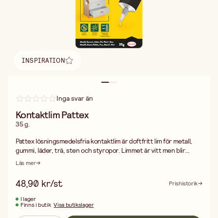
INSPIRATION
Hitta inspiration
Inga svar än
Kontaktlim Pattex
35 g.
Pattex lösningsmedelsfria kontaktlim är doftfritt lim för metall,
gummi, läder, trä, sten och styropor. Limmet är vitt men blir
transparent vid härdning. Färgskiftningen indikerar när det är
Läs mer
dags att sätta ihop limytorna. Tål temperaturer från -10 till + 70o
C. Se till att ytorna som skall limmas ihop är rena, torra och
48,90 kr/st
Prishistorik
tättslutande. H317 Kan orsaka allergisk hudreaktion. H412
Skadliga långtidseffekter för vattenlevande organismer
I lager
Finns i butik
Visa butikslager