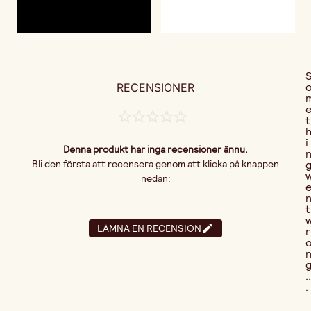
RECENSIONER
t
i
Denna produkt har inga recensioner ännu.
Bli den första att recensera genom att klicka på knappen
nedan:
t
LÄMNA EN RECENSION
r
..
.