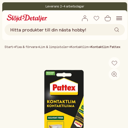
Leverans 2-4 arbetsdagar
30 dagars öppet köp
Miljöcertifierade
Fri frakt vid köp över 499:-
Start
Fixa & förvara
Lim & limpistoler
Kontaktlim
Kontaktlim Pattex