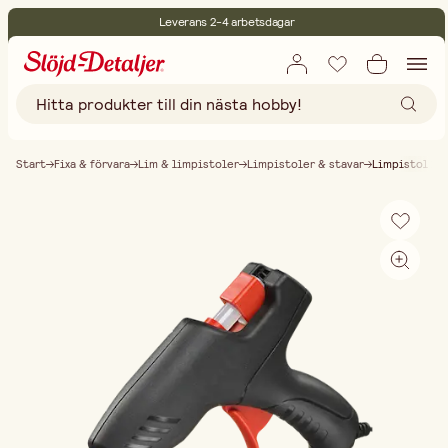
Leverans 2-4 arbetsdagar
30 dagars öppet köp
Miljöcertifierade
Fri frakt vid köp över 499:-
Start
Fixa & förvara
Lim & limpistoler
Limpistoler & stavar
Limpistol 11