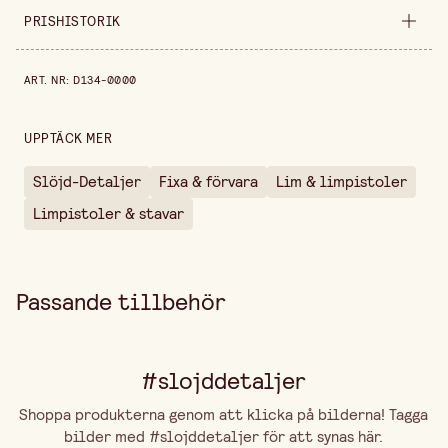
Säljs i
styck
PRISHISTORIK
Bredd
250 mm
Prishistorik de senaste 30 dagarna är 149,00 kr.
ART. NR
:
D134-0000
Höjd
50 mm
UPPTÄCK MER
Slöjd-Detaljer
Fixa & förvara
Lim & limpistoler
Limpistoler & stavar
Passande tillbehör
#slojddetaljer
Shoppa produkterna genom att klicka på bilderna! Tagga
bilder med #slojddetaljer för att synas här.