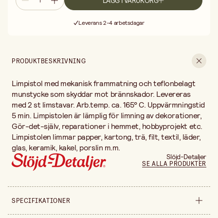
LÄGG I VARUKORG
Fri frakt vid köp över 499:-
Leverans 2-4 arbetsdagar
30 dagars öppet köp
Fri frakt vid köp över 499:-
PRODUKTBESKRIVNING
Limpistol med mekanisk frammatning och teflonbelagt
munstycke som skyddar mot brännskador. Levereras
med 2 st limstavar. Arb.temp. ca. 165° C. Uppvärmningstid
5 min. Limpistolen är lämplig för limning av dekorationer,
Gör-det-själv, reparationer i hemmet, hobbyprojekt etc.
Limpistolen limmar papper, kartong, trä, filt, textil, läder,
glas, keramik, kakel, porslin m.m.
Slöjd-Detaljer
SE ALLA PRODUKTER
SPECIFIKATIONER