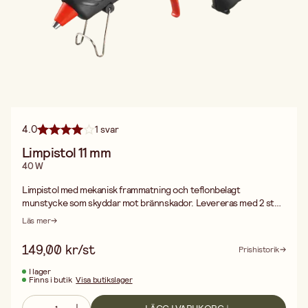
4.0
1 svar
Limpistol 11 mm
40 W
Limpistol med mekanisk frammatning och teflonbelagt
munstycke som skyddar mot brännskador. Levereras med 2 st
limstavar. Arb.temp. ca. 165° C. Uppvärmningstid 5 min.
Läs mer
Limpistolen är lämplig för limning av dekorationer, Gör-det-själv,
reparationer i hemmet, hobbyprojekt etc. Limpistolen limmar
149,00 kr/st
Prishistorik
papper, kartong, trä, filt, textil, läder, glas, keramik, kakel, porslin
m.m.
I lager
Finns i butik
Visa butikslager