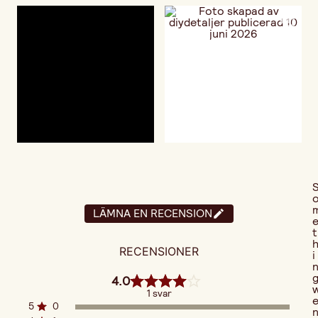
LÄMNA EN RECENSION
t
RECENSIONER
i
4.0
1 svar
5
0