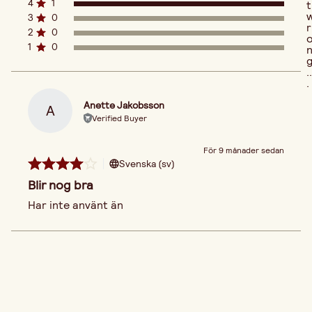
4
1
t
3
0
r
2
0
1
0
..
.
Anette Jakobsson
A
Verified Buyer
För 9 månader sedan
Svenska (sv)
Blir nog bra
Har inte använt än