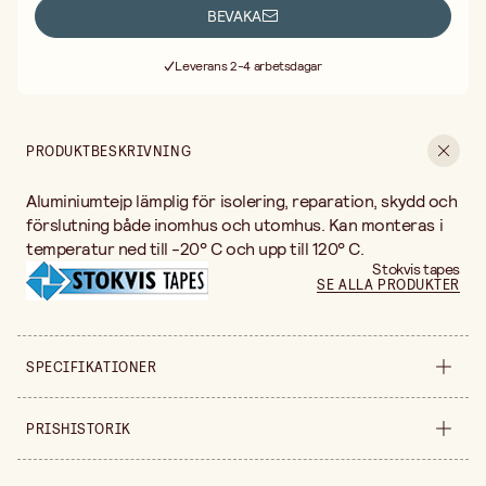
BEVAKA
Fri frakt vid köp över 499:-
Leverans 2-4 arbetsdagar
30 dagars öppet köp
Fri frakt vid köp över 499:-
PRODUKTBESKRIVNING
Aluminiumtejp lämplig för isolering, reparation, skydd och
förslutning både inomhus och utomhus. Kan monteras i
temperatur ned till -20° C och upp till 120° C.
Stokvis tapes
SE ALLA PRODUKTER
SPECIFIKATIONER
Säljs i
styck
PRISHISTORIK
Bredd
50 mm
Prishistorik de senaste 30 dagarna är 69,90 kr.