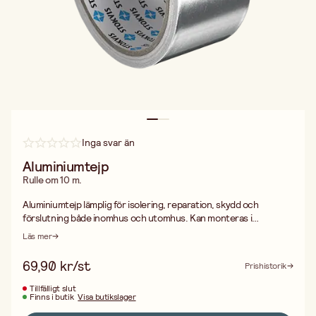
Inga svar än
Aluminiumtejp
Rulle om 10 m.
Aluminiumtejp lämplig för isolering, reparation, skydd och
förslutning både inomhus och utomhus. Kan monteras i
temperatur ned till -20° C och upp till 120° C.
Läs mer
69,90 kr/st
Prishistorik
Tillfälligt slut
Finns i butik
Visa butikslager