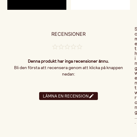
RECENSIONER
t
i
Denna produkt har inga recensioner ännu.
Bli den första att recensera genom att klicka på knappen
nedan:
t
LÄMNA EN RECENSION
r
..
.