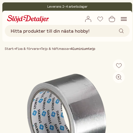
Leverans 2-4 arbetsdagar
30 dagars öppet köp
Miljöcertifierade
Fri frakt vid köp över 499:-
Start
Fixa & förvara
Tejp & häftmassa
Aluminiumtejp