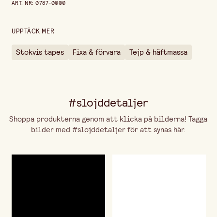
ART. NR
:
0787-0000
Förpackningsmängd
10 m
UPPTÄCK MER
Stokvis tapes
Fixa & förvara
Tejp & häftmassa
#slojddetaljer
Shoppa produkterna genom att klicka på bilderna! Tagga
bilder med #slojddetaljer för att synas här.