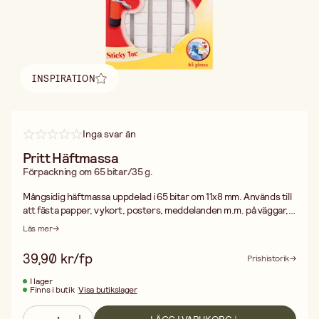
INSPIRATION
Hitta inspiration
Inga svar än
Pritt Häftmassa
Förpackning om 65 bitar/35 g.
Mångsidig häftmassa uppdelad i 65 bitar om 11x8 mm. Används till
att fästa papper, vykort, posters, meddelanden m.m. på väggar,
dörrar, fönster eller andra släta ytor. Kan användas som
Läs mer
ersättning för tejp och häftstift. Går att ta bort och använda
igen.
39,90 kr/fp
Prishistorik
I lager
Finns i butik
Visa butikslager