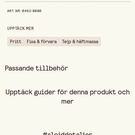
Bredd
165 mm
Prishistorik de senaste 30 dagarna är 39,90 kr.
ART. NR
:
0492-0000
Höjd
3 mm
Förpackningsmängd
35 g
UPPTÄCK MER
Pritt
Fixa & förvara
Tejp & häftmassa
Passande tillbehör
Upptäck guider för denna produkt och
mer
#slojddetaljer