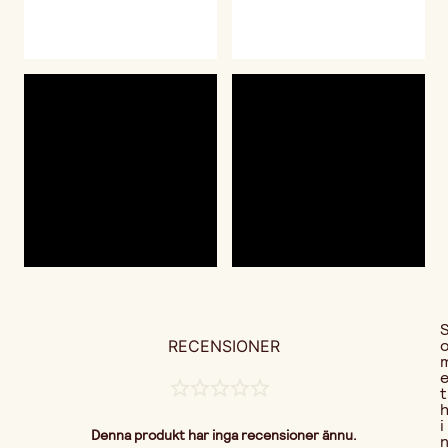
RECENSIONER
t
i
Denna produkt har inga recensioner ännu.