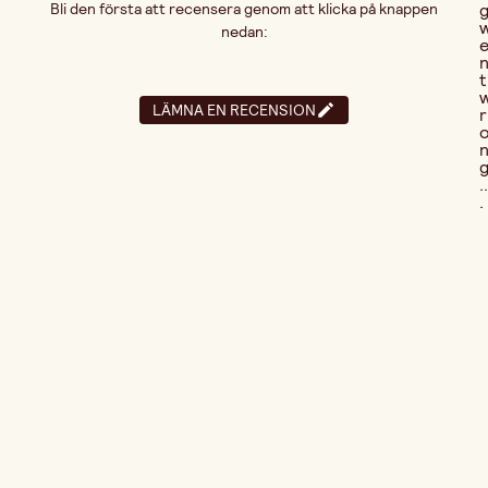
Bli den första att recensera genom att klicka på knappen
nedan:
t
LÄMNA EN RECENSION
r
..
.