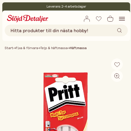
Leverans 2-4 arbetsdagar
30 dagars öppet köp
Miljöcertifierade
Fri frakt vid köp över 499:-
Start
Fixa & förvara
Tejp & häftmassa
Häftmassa