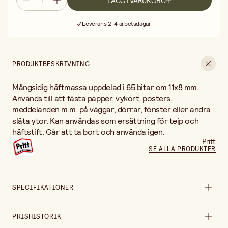
LÄGG I VARUKORG
Fri frakt vid köp över 499:-
Leverans 2-4 arbetsdagar
30 dagars öppet köp
Fri frakt vid köp över 499:-
PRODUKTBESKRIVNING
Mångsidig häftmassa uppdelad i 65 bitar om 11x8 mm.
Används till att fästa papper, vykort, posters,
meddelanden m.m. på väggar, dörrar, fönster eller andra
släta ytor. Kan användas som ersättning för tejp och
häftstift. Går att ta bort och använda igen.
Pritt
SE ALLA PRODUKTER
SPECIFIKATIONER
Säljs i
förpackning
PRISHISTORIK