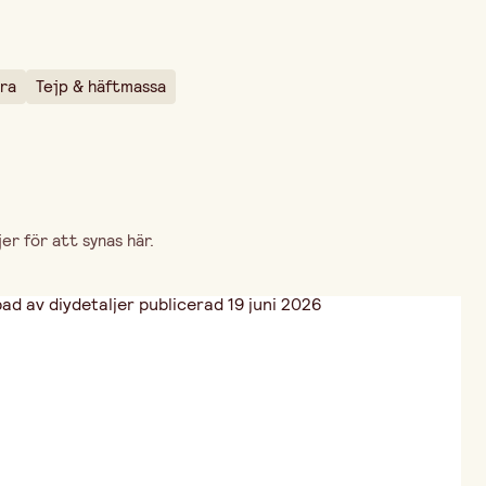
ara
Tejp & häftmassa
r för att synas här.