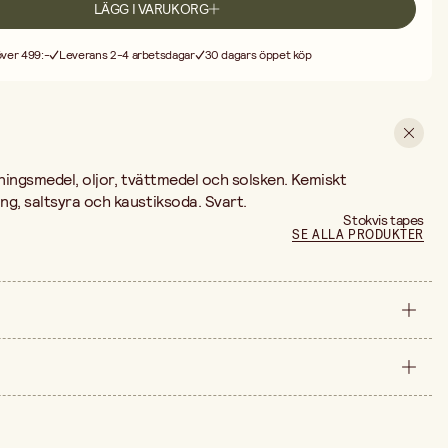
LÄGG I VARUKORG
 över 499:-
Leverans 2-4 arbetsdagar
30 dagars öppet köp
sningsmedel, oljor, tvättmedel och solsken. Kemiskt
ng, saltsyra och kaustiksoda. Svart.
Stokvis tapes
SE ALLA PRODUKTER
styck
50 mm
arna är 109,00 kr.
5 m