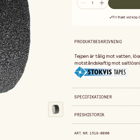
Fri frakt vid köp
PRODUKTBESKRIVNING
Tejpen är tålig mot vatten, lö
motståndskaftig mot saltlösni
SPECIFIKATIONER
Säljs i
PRISHISTORIK
Bredd
Prishistorik de senaste 30 dag
ART. NR
:
1516-0000
Längd