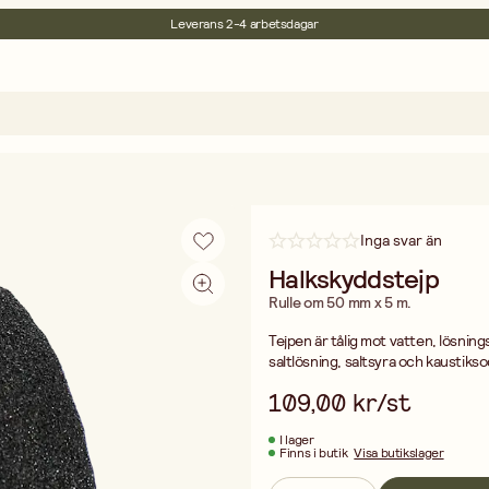
30 dagars öppet köp
Miljöcertifierade
Fri frakt vid köp över 499:-
Inga svar än
Halkskyddstejp
Rulle om 50 mm x 5 m.
Tejpen är tålig mot vatten, lösnin
saltlösning, saltsyra och kaustikso
109,00 kr/st
I lager
Finns i butik
Visa butikslager