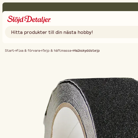
Start
Fixa & förvara
Tejp & häftmassa
Halkskyddstejp