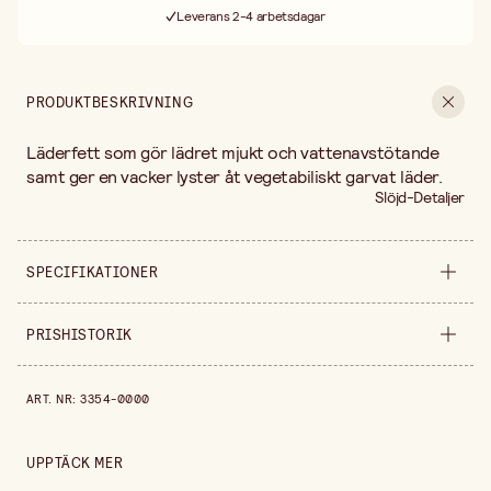
Leverans 2-4 arbetsdagar
30 dagars öppet köp
Fri frakt vid köp över 499:-
PRODUKTBESKRIVNING
Läderfett som gör lädret mjukt och vattenavstötande
samt ger en vacker lyster åt vegetabiliskt garvat läder.
Slöjd-Detaljer
SPECIFIKATIONER
Säljs i
styck
PRISHISTORIK
Förpackningsmängd
200 g
Prishistorik de senaste 30 dagarna är 219,00 kr.
ART. NR
:
3354-0000
UPPTÄCK MER