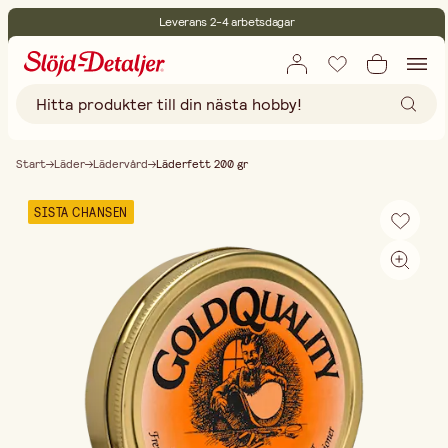
Leverans 2-4 arbetsdagar
30 dagars öppet köp
Miljöcertifierade
Fri frakt vid köp över 499:-
Start
Läder
Lädervård
Läderfett 200 gr
SISTA CHANSEN