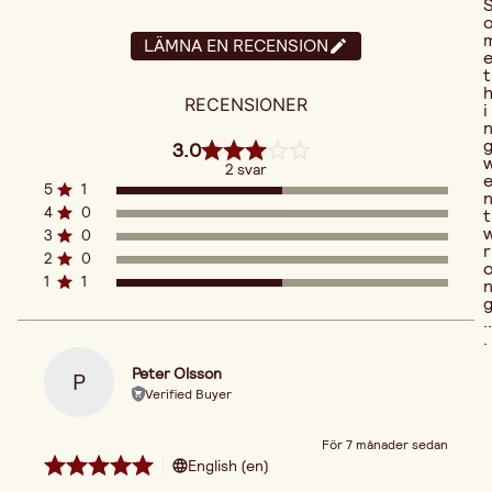
LÄMNA EN RECENSION
t
RECENSIONER
i
3.0
2 svar
5
1
4
0
t
3
0
r
2
0
1
1
..
.
Peter Olsson
P
Verified Buyer
För 7 månader sedan
English (en)