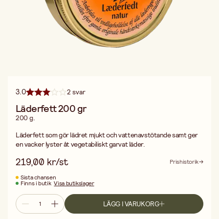
3.0
2 svar
Läderfett 200 gr
200 g.
Läderfett som gör lädret mjukt och vattenavstötande samt ger
en vacker lyster åt vegetabiliskt garvat läder.
219,00 kr/st
Prishistorik
Sista chansen
Finns i butik
Visa butikslager
LÄGG I VARUKORG
Fri frakt vid köp över 499:-