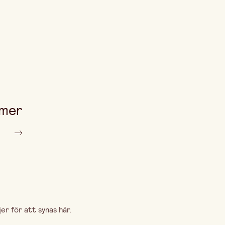
arna är 399,00 kr.
 mer
r för att synas här.