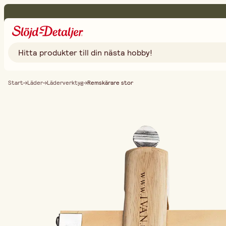
Start
Läder
Läderverktyg
Remskärare stor