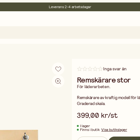
30 dagars öppet köp
Miljöcertifierade
Fri frakt vid köp över 499:-
Inga svar än
Remskärare stor
För läderarbeten.
Remskärare av kraftig modell för l
Graderad skala.
399,00 kr/st
I lager
Finns i butik
Visa butikslager