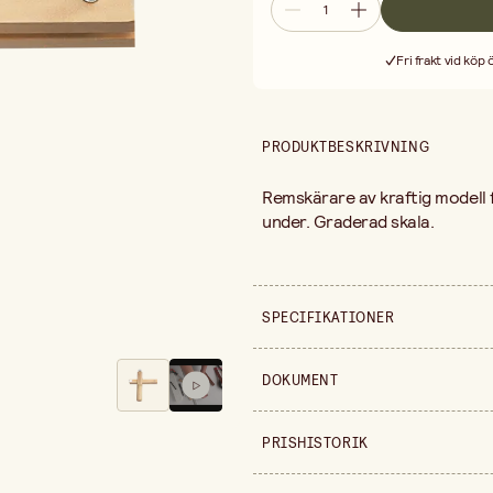
Fri frakt vid köp
PRODUKTBESKRIVNING
Remskärare av kraftig modell f
under. Graderad skala.
SPECIFIKATIONER
Säljs i
DOKUMENT
Nedladdningsbara dokume
PRISHISTORIK
Instruktioner
(
.pdf
)