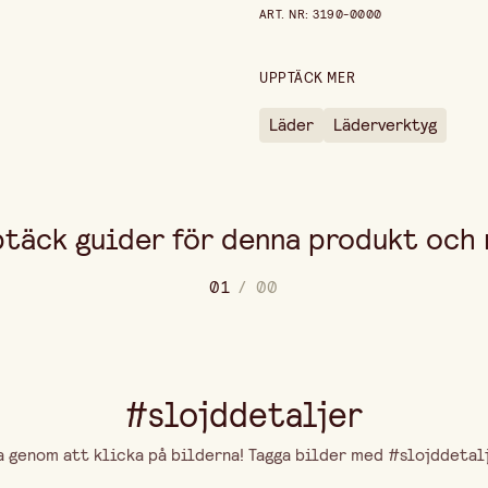
Prishistorik de senaste 30 dag
ART. NR
:
3190-0000
UPPTÄCK MER
Läder
Läderverktyg
täck guider för denna produkt och
0
1
/
0
0
#slojddetaljer
genom att klicka på bilderna! Tagga bilder med #slojddetalje