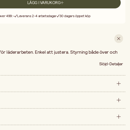
LÄGG I VARUKORG
 över 499:-
Leverans 2-4 arbetsdagar
30 dagars öppet köp
ör läderarbeten. Enkel att justera. Styrning både över och
Slöjd-Detaljer
styck
nt