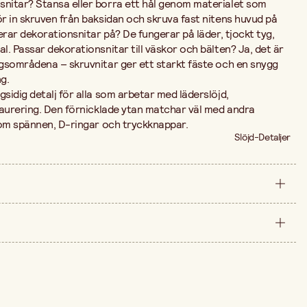
nitar? Stansa eller borra ett hål genom materialet som
r in skruven från baksidan och skruva fast nitens huvud på
erar dekorationsnitar på? De fungerar på läder, tjockt tyg,
. Passar dekorationsnitar till väskor och bälten? Ja, det är
gsområdena – skruvnitar ger ett starkt fäste och en snygg
g.
idig detalj för alla som arbetar med läderslöjd,
taurering. Den förnicklade ytan matchar väl med andra
som spännen, D-ringar och tryckknappar.
Slöjd-Detaljer
förpackning
9 mm
arna är 135,00 kr.
13 mm
10 st