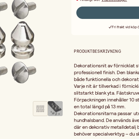
behövs. Skruvfästet gör att niten 
fast den genom materialet.
Hur monterar man dekorationsnita
diameter, för in skruven från baks
Fri frakt vid köp
dekorationsnitar på? De fungerar p
dekorationsnitar till väskor och b
ger ett starkt fäste och en snygg f
Dekorationsnitarna är en mångsidig 
PRODUKTBESKRIVNING
möbelrestaurering. Den förnicklad
spännen, D-ringar och tryckknapp
Dekorationsnit av förnicklat 
professionell finish. Den blank
både funktionella och dekorat
Varje nit är tillverkad i förni
slitstarkt blank yta. Fästskru
Förpackningen innehåller 10 
en total längd på 13 mm.
Dekorationsnitarna passar ut
hundhalsband. De används även
där en dekorativ metalldetalj 
behöver specialverktyg – du s