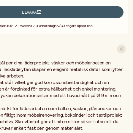
sitter säkert utan att du behöver specialverktyg – du skruvar enkelt
BEVAKA
r? Stansa eller borra ett hål genom materialet som matchar skruvens
idan och skruva fast nitens huvud på framsidan. Vilka material fungerar
 över 499:-
Leverans 2-4 arbetsdagar
30 dagars öppet köp
å läder, tjockt tyg, canvas och tunnare trämaterial. Passar
älten? Ja, det är bland de vanligaste användningsområdena – skruvnitar
inish som tål daglig användning.
detalj för alla som arbetar med läderslöjd, textilhantverk eller
e ytan matchar väl med andra silverfärgade metalldetaljer som
ar.
stål ger dina läderprojekt, väskor och möbelarbeten en
a, nicklade ytan skapar en elegant metallisk detalj som lyfter
iva arbeten.
cklat stål, vilket ger god korrosionsbeständighet och en
ven är förzinkad för extra hållbarhet och enkel montering.
stycken dekorationsnitar med ett huvudmått på Ø 9 mm och
märkt för läderarbeten som bälten, väskor, plånböcker och
 flitigt inom möbelrenovering, bokbinderi och textilprojekt
behövs. Skruvfästet gör att niten sitter säkert utan att du
kruvar enkelt fast den genom materialet.