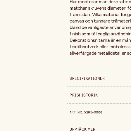
Hur monterar man dekorations
matchar skruvens diameter, fö
framsidan. Vilka material fung
canvas och tunnare trämaterial
bland de vanligaste användnin
finish som tål daglig användnin
Dekorationsnitarna är en mångs
textilhantverk eller möbelres
silverfärgade metalldetaljer 
SPECIFIKATIONER
Säljs i
PRISHISTORIK
Diameter
Prishistorik de senaste 30 dag
ART. NR
:
5263-0000
Längd
Förpackningsmängd
UPPTÄCK MER