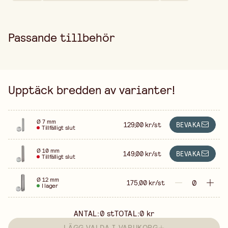
Passande tillbehör
Upptäck bredden av varianter!
Ø 7 mm
129,00 kr/st
BEVAKA
Tillfälligt slut
Ø 10 mm
149,00 kr/st
BEVAKA
Tillfälligt slut
Ø 12 mm
175,00 kr/st
I lager
ANTAL:
0
st
TOTAL:
0 kr
LÄGG VALDA I VARUKORG