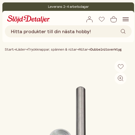
Leverans 2-4 arbetsdagar
30 dagars öppet köp
Miljöcertifierade
Fri frakt vid köp över 499:-
Start
Läder
Tryckknappar, spännen & nitar
Nitar
Dubbelnitsverktyg