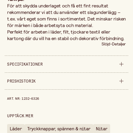
För att skydda underlaget och få ett fint resultat
rekommenderar vi att du använder ett slagunderlägg –
t.ex. vårt eget som finns i sortimentet. Det minskar risken
för märken i både arbetsyta och material.
Perfekt för arbeten i läder, filt, tjockare textil eller
kartong där du vill ha en stabil och dekorativ förbindning.
Slöjd-Detaljer
SPECIFIKATIONER
Produktvariant
Ø 7 mm
PRISHISTORIK
Bredd
110 mm
Prishistorik de senaste 30 dagarna är 129,00 kr.
ART. NR
:
1232-6326
Höjd
10 mm
Säljs i
styck
UPPTÄCK MER
Läder
Tryckknappar, spännen & nitar
Nitar