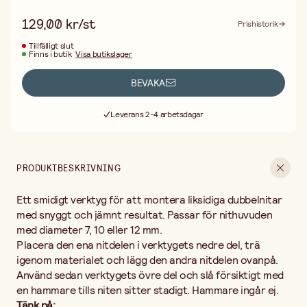
eget som finns i sortimentet. Det minskar risken för märken i
129,00 kr/st
Prishistorik
både arbetsyta och material.
Perfekt för arbeten i läder, filt, tjockare textil eller kartong där du
Tillfälligt slut
vill ha en stabil och dekorativ förbindning.
Finns i butik
Visa butikslager
BEVAKA
Fri frakt vid köp över 499:-
Leverans 2-4 arbetsdagar
30 dagars öppet köp
Fri frakt vid köp över 499:-
PRODUKTBESKRIVNING
Ett smidigt verktyg för att montera liksidiga dubbelnitar
med snyggt och jämnt resultat. Passar för nithuvuden
med diameter 7, 10 eller 12 mm.
Placera den ena nitdelen i verktygets nedre del, trä
igenom materialet och lägg den andra nitdelen ovanpå.
Använd sedan verktygets övre del och slå försiktigt med
en hammare tills niten sitter stadigt. Hammare ingår ej.
Tänk på: