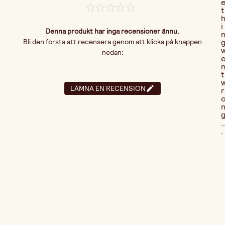
t
i
Denna produkt har inga recensioner ännu.
Bli den första att recensera genom att klicka på knappen
nedan:
t
LÄMNA EN RECENSION
r
..
.