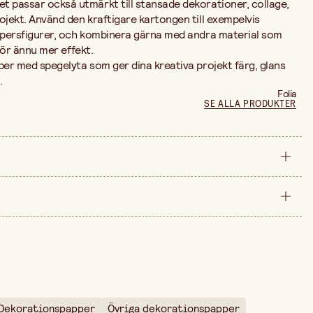
et
passar
också
utmärkt
till
stansade
dekorationer,
collage,
ojekt
.
Använd
den
kraftigare
kartongen
till
exempelvis
persfigurer
,
och
kombinera
gärna
med
andra
material
som
för
ännu
mer
effekt.
per
med
spegelyta
som
ger
dina
kreativa
projekt
färg,
glans
.
Folia
SE ALLA PRODUKTER
styck
0
arna är 89,90 kr.
10 st
Dekorationspapper
Övriga dekorationspapper