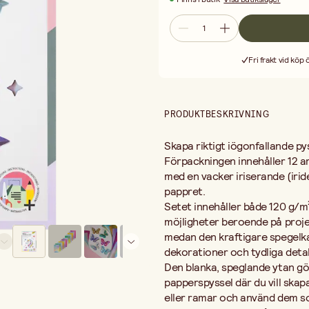
blickfång
på
kort,
inbjudningar
ell
Det
iriserande
regnbågspappret
p
kreativa
skolprojekt
.
Använd
den
k
pappersfigurer
,
och
kombinera
gä
Fri frakt vid köp
effekt.
Ett
inspirerande
regnbågspapper
regnbågseffekt.
PRODUKTBESKRIVNING
Skapa
riktigt
iögonfallande
py
Förpackningen
innehåller
12
a
med
en
vacker
iriserande (
iri
pappret.
Setet
innehåller
både
120
g/
m
möjligheter
beroende
på
proj
medan
den
kraftigare
spegelk
dekorationer
och
tydliga
detal
Den
blanka,
speglande
ytan
g
papperspyssel
där
du
vill
skap
eller
ramar
och
använd
dem
s