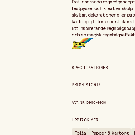
Det
iriserande
regnbågspappr
festpyssel
och
kreativa
skolpr
skyltar,
dekorationer
eller
pap
kartong,
glitter
eller
stickers
Ett
inspirerande
regnbågspap
och
en
magisk
regnbågseffekt
SPECIFIKATIONER
Säljs i
PRISHISTORIK
Höjd
Prishistorik de senaste 30 dag
ART. NR
:
D996-0000
Förpackningsmängd
UPPTÄCK MER
Folia
Papper & kartong