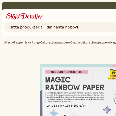
Start
Papper & kartong
Dekorationspapper
Övriga dekorationspapper
Mag