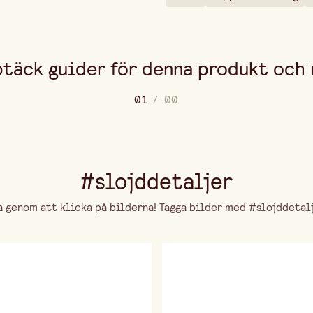
täck guider för denna produkt och
0
1
/
0
0
#slojddetaljer
genom att klicka på bilderna! Tagga bilder med #slojddetalje