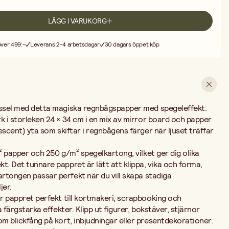
er
presentdekorationer.
assar
också
utmärkt
till
stansade
dekorationer,
collage,
festpyssel
och
LÄGG I VARUKORG
raftigare
kartongen
till
exempelvis
skyltar,
dekorationer
eller
rna
med
andra
material
som
kartong,
glitter
eller
stickers
för
ännu
mer
 över 499:-
Leverans 2-4 arbetsdagar
30 dagars öppet köp
med
spegelyta
som
ger
dina
kreativa
projekt
färg,
glans
och
en
magisk
ssel
med
detta
magiska
regnbågspapper
med
spegeleffekt
.
rk
i
storleken
24 ×
34
cm
i
en
mix
av
mirror
board
och
papper
descent)
yta
som
skiftar
i
regnbågens
färger
när
ljuset
träffar
²
papper
och
250
g/
m²
spegelkartong
,
vilket
ger
dig
olika
ekt.
Det
tunnare
pappret
är
lätt
att
klippa,
vika
och
forma,
artongen
passar
perfekt
när
du
vill
skapa
stadiga
jer.
ör
pappret
perfekt
till
kortmakeri,
scrapbooking
och
a
färgstarka
effekter.
Klipp
ut
figurer,
bokstäver,
stjärnor
om
blickfång
på
kort,
inbjudningar
eller
presentdekorationer.