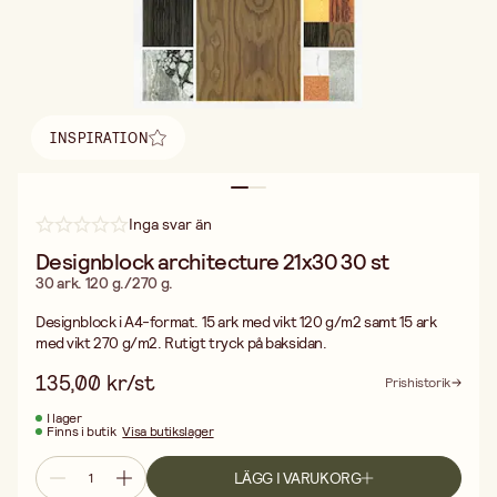
INSPIRATION
Hitta inspiration
Inga svar än
Designblock architecture 21x30 30 st
30 ark. 120 g./270 g.
Designblock i A4-format. 15 ark med vikt 120 g/m2 samt 15 ark
med vikt 270 g/m2. Rutigt tryck på baksidan.
135,00 kr/st
Prishistorik
I lager
Finns i butik
Visa butikslager
LÄGG I VARUKORG