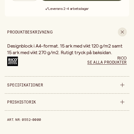
Fri frakt vid köp över 499:-
Leverans 2-4 arbetsdagar
30 dagars öppet köp
Fri frakt vid köp över 499:-
PRODUKTBESKRIVNING
Designblock i A4-format. 15 ark med vikt 120 g/m2 samt
15 ark med vikt 270 g/m2. Rutigt tryck på baksidan.
RICO
SE ALLA PRODUKTER
SPECIFIKATIONER
Säljs i
styck
PRISHISTORIK
Bredd
300 mm
Prishistorik de senaste 30 dagarna är 135,00 kr.
ART. NR
:
0552-0000
Höjd
8 mm