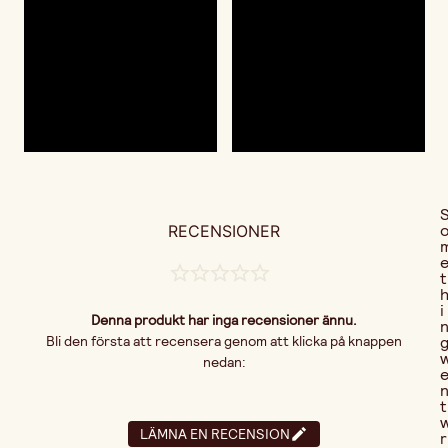
RECENSIONER
t
i
Denna produkt har inga recensioner ännu.
Bli den första att recensera genom att klicka på knappen
nedan:
t
LÄMNA EN RECENSION
r