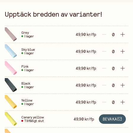
Upptäck bredden av varianter!
Grey
49,90 kr/fp
I lager
Sky blue
49,90 kr/fp
I lager
Pink
49,90 kr/fp
I lager
Black
49,90 kr/fp
I lager
Yellow
49,90 kr/fp
I lager
Canary yellow
49,90 kr/fp
BEVAKA
Tillfälligt slut