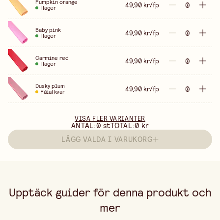
Pumpkin orange
49,90 kr/fp
I lager
Baby pink
49,90 kr/fp
I lager
Carmine red
49,90 kr/fp
I lager
Dusky plum
49,90 kr/fp
Fåtal kvar
VISA FLER VARIANTER
ANTAL:
0
st
TOTAL:
0 kr
LÄGG VALDA I VARUKORG
Upptäck guider för denna produkt och
mer