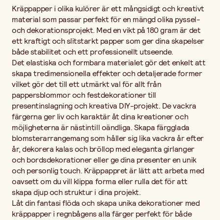
Kräppapper i olika kulörer är ett mångsidigt och kreativt
material som passar perfekt för en mängd olika pyssel-
och dekorationsprojekt. Med en vikt på 180 gram är det
ett kraftigt och slitstarkt papper som ger dina skapelser
både stabilitet och ett professionellt utseende.
Det elastiska och formbara materialet gör det enkelt att
skapa tredimensionella effekter och detaljerade former
vilket gör det till ett utmärkt val för allt från
pappersblommor och festdekorationer till
presentinslagning och kreativa DIY-projekt. De vackra
färgerna ger liv och karaktär åt dina kreationer och
möjligheterna är nästintill oändliga. Skapa färgglada
blomsterarrangemang som håller sig lika vackra år efter
år, dekorera kalas och bröllop med eleganta girlanger
och bordsdekorationer eller ge dina presenter en unik
och personlig touch. Kräppappret är lätt att arbeta med
oavsett om du vill klippa forma eller rulla det för att
skapa djup och struktur i dina projekt.
Låt din fantasi flöda och skapa unika dekorationer med
kräppapper i regnbågens alla färger perfekt för både