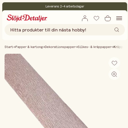
Leverans 2-4 arbetsdagar
30 dagars öppet köp
Miljöcertifierade
Fri frakt vid köp över 499:-
Start
Papper & kartong
Dekorationspapper
Silkes- & kräppapper
Kräppap