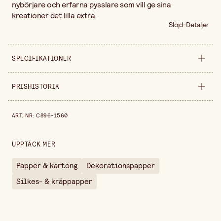
nybörjare och erfarna pysslare som vill ge sina
kreationer det lilla extra.
Slöjd-Detaljer
SPECIFIKATIONER
Egenskap
Kulör 604
PRISHISTORIK
Bredd
500 cm
Prishistorik de senaste 30 dagarna är 49,90 kr.
ART. NR
:
C896-1560
Höjd
30 cm
Längd
250 cm
UPPTÄCK MER
Vikt per st
180 g
Papper & kartong
Dekorationspapper
Säljs i
förpackning
Silkes- & kräppapper