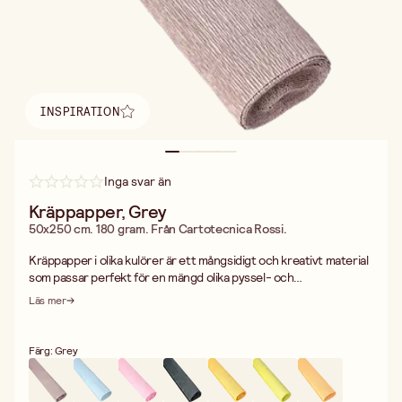
INSPIRATION
Hitta inspiration
Inga svar än
Kräppapper, Grey
50x250 cm. 180 gram. Från Cartotecnica Rossi.
Kräppapper i olika kulörer är ett mångsidigt och kreativt material
som passar perfekt för en mängd olika pyssel- och
dekorationsprojekt. Med en vikt på 180 gram är det ett kraftigt
Läs mer
och slitstarkt papper som ger dina skapelser både stabilitet och
ett professionellt utseende.
Färg: Grey
Det elastiska och formbara materialet gör det enkelt att skapa
tredimensionella effekter och detaljerade former vilket gör det
till ett utmärkt val för allt från pappersblommor och