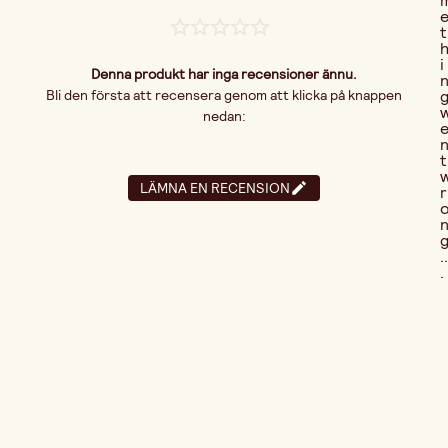
t
i
Denna produkt har inga recensioner ännu.
Bli den första att recensera genom att klicka på knappen
nedan:
t
LÄMNA EN RECENSION
r
..
.