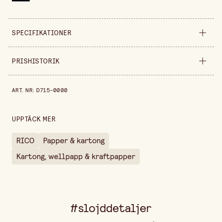
SPECIFIKATIONER
Säljs i
styck
PRISHISTORIK
Bredd
300 mm
Prishistorik de senaste 30 dagarna är 199,00 kr.
ART. NR
:
D715-0000
Höjd
10 mm
UPPTÄCK MER
RICO
Papper & kartong
Kartong, wellpapp & kraftpapper
#slojddetaljer