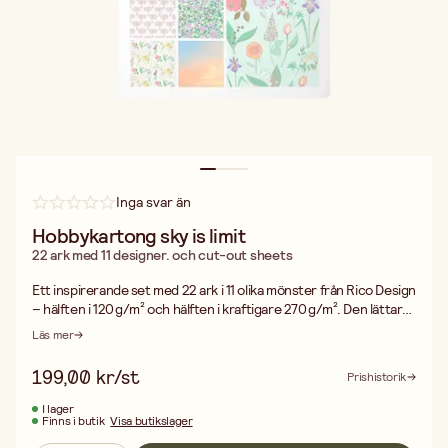
Inga svar än
Hobbykartong sky is limit
22 ark med 11 designer. och cut-out sheets
Ett inspirerande set med 22 ark i 11 olika mönster från Rico Design
– hälften i 120 g/m² och hälften i kraftigare 270 g/m². Den lättare
papperskvaliteten passar utmärkt för collage, detaljer och
Läs mer
dekorationer, medan den tjockare kartongen är idealisk för kort,
askar och andra stadigare projekt. Med sin mix av färg, mönster
199,00 kr/st
Prishistorik
och pappersvikter passar paketet perfekt för både
scrapbooking, kortmakeri och kreativa DIY-idéer. Här får du
I lager
Finns i butik
Visa butikslager
mångsidigt material som ger både flexibilitet och stabilitet i dina
hantverk. Perfekt för dig som vill ha variation i ett och samma kit.