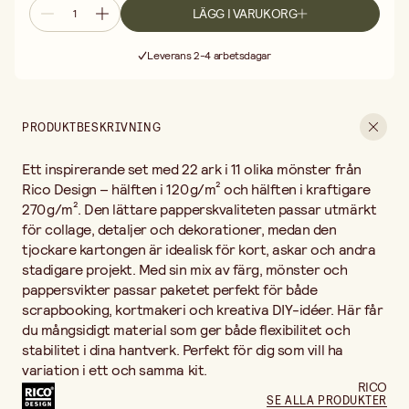
LÄGG I VARUKORG
Fri frakt vid köp över 499:-
Leverans 2-4 arbetsdagar
30 dagars öppet köp
Fri frakt vid köp över 499:-
PRODUKTBESKRIVNING
Ett inspirerande set med 22 ark i 11 olika mönster från
Rico Design – hälften i 120 g/m² och hälften i kraftigare
270 g/m². Den lättare papperskvaliteten passar utmärkt
för collage, detaljer och dekorationer, medan den
tjockare kartongen är idealisk för kort, askar och andra
stadigare projekt. Med sin mix av färg, mönster och
pappersvikter passar paketet perfekt för både
scrapbooking, kortmakeri och kreativa DIY-idéer. Här får
du mångsidigt material som ger både flexibilitet och
stabilitet i dina hantverk. Perfekt för dig som vill ha
variation i ett och samma kit.
RICO
SE ALLA PRODUKTER