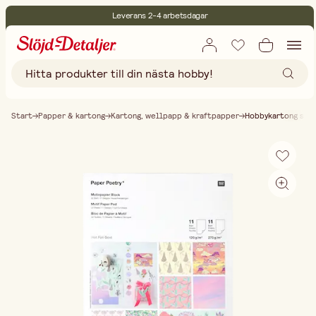
Leverans 2-4 arbetsdagar
30 dagars öppet köp
Miljöcertifierade
Fri frakt vid köp över 499:-
Start
Papper & kartong
Kartong, wellpapp & kraftpapper
Hobbykartong sky 