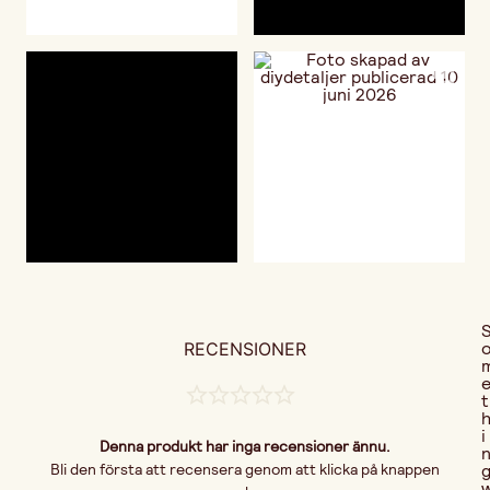
RECENSIONER
t
i
Denna produkt har inga recensioner ännu.
Bli den första att recensera genom att klicka på knappen