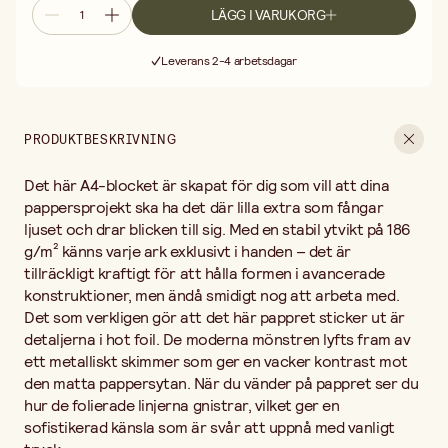
pappersytan. När du vänder på pappret ser du hur de folierade
LÄGG I VARUKORG
linjerna gnistrar, vilket ger en sofistikerad känsla som är svår att
Fri frakt vid köp över 499:-
uppnå med vanligt tryck.
Leverans 2-4 arbetsdagar
Det här är det perfekta materialet när du vill skapa något som
30 dagars öppet köp
verkligen betyder något. Föreställ dig att du klipper ut breda
Fri frakt vid köp över 499:-
remsor för att skapa eleganta servettringar till en
bröllopsdukning, eller viker små, lyxiga presentaskar för smycken
PRODUKTBESKRIVNING
där de folierade mönstren får fungera som dekoration i sig själva.
Tack vare papperets stabilitet passar det utmärkt för att stansa
Det här A4-blocket är skapat för dig som vill att dina
ut intrikata former, som stjärnor eller fjärilar, som sedan kan
monteras med distanskuddar på ett annat papper för att skapa
pappersprojekt ska ha det där lilla extra som fångar
en effektfull skugga bakom det glimrande motivet.
ljuset och drar blicken till sig. Med en stabil ytvikt på 186
Du kan också låta pappret spela huvudrollen i din scrapbooking
g/m² känns varje ark exklusivt i handen – det är
genom att använda ett helt ark som bakgrund till dina mest
tillräckligt kraftigt för att hålla formen i avancerade
dyrbara fotografier. Om du gillar att göra egna inbjudningskort är
konstruktioner, men ändå smidigt nog att arbeta med.
dessa ark en fantastisk bas; skär till dem i mindre format och låt
Det som verkligen gör att det här pappret sticker ut är
de moderna mönstren rama in din handskrivna text. Oavsett om
du skapar små placeringskort till festen eller bygger en hel
detaljerna i hot foil. De moderna mönstren lyfts fram av
dekorationsserie, ger hot foil-detaljerna ett proffsigt och
ett metalliskt skimmer som ger en vacker kontrast mot
modernt slutresultat som känns både genomtänkt och exklusivt.
den matta pappersytan. När du vänder på pappret ser du
hur de folierade linjerna gnistrar, vilket ger en
sofistikerad känsla som är svår att uppnå med vanligt