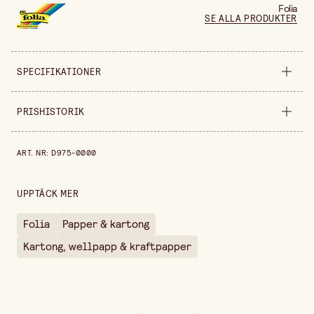
Folia
SE ALLA PRODUKTER
SPECIFIKATIONER
Säljs i
styck
PRISHISTORIK
Prishistorik de senaste 30 dagarna är 139,00 kr.
ART. NR
:
D975-0000
UPPTÄCK MER
Folia
Papper & kartong
Kartong, wellpapp & kraftpapper