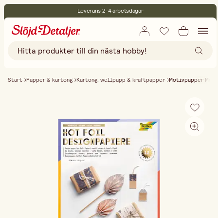
Leverans 2-4 arbetsdagar
30 dagars öppet köp
Miljöcertifierade
Fri frakt vid köp över 499:-
Start
Papper & kartong
Kartong, wellpapp & kraftpapper
Motivpapper Mönst