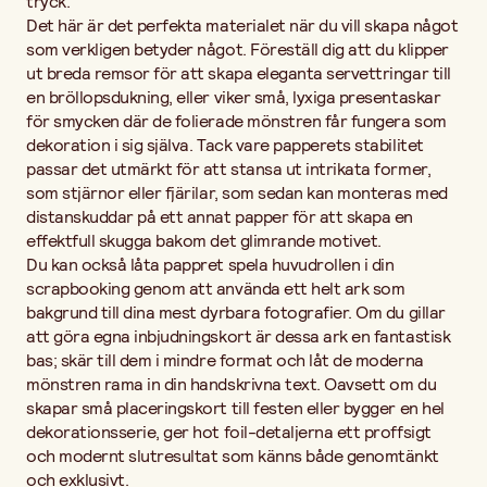
tryck.
Det här är det perfekta materialet när du vill skapa något
som verkligen betyder något. Föreställ dig att du klipper
ut breda remsor för att skapa eleganta servettringar till
en bröllopsdukning, eller viker små, lyxiga presentaskar
för smycken där de folierade mönstren får fungera som
dekoration i sig själva. Tack vare papperets stabilitet
passar det utmärkt för att stansa ut intrikata former,
som stjärnor eller fjärilar, som sedan kan monteras med
distanskuddar på ett annat papper för att skapa en
effektfull skugga bakom det glimrande motivet.
Du kan också låta pappret spela huvudrollen i din
scrapbooking genom att använda ett helt ark som
bakgrund till dina mest dyrbara fotografier. Om du gillar
att göra egna inbjudningskort är dessa ark en fantastisk
bas; skär till dem i mindre format och låt de moderna
mönstren rama in din handskrivna text. Oavsett om du
skapar små placeringskort till festen eller bygger en hel
dekorationsserie, ger hot foil-detaljerna ett proffsigt
och modernt slutresultat som känns både genomtänkt
och exklusivt.