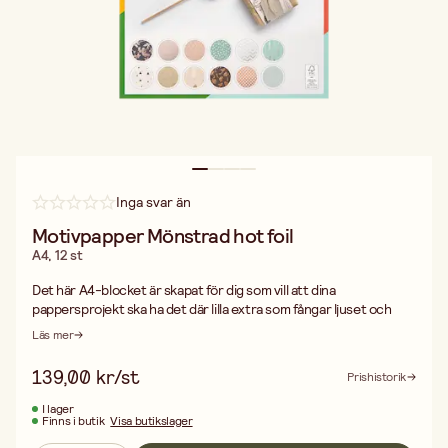
Inga svar än
Motivpapper Mönstrad hot foil
A4, 12 st
Det här A4-blocket är skapat för dig som vill att dina
pappersprojekt ska ha det där lilla extra som fångar ljuset och
drar blicken till sig. Med en stabil ytvikt på 186 g/m² känns varje
Läs mer
ark exklusivt i handen – det är tillräckligt kraftigt för att hålla
formen i avancerade konstruktioner, men ändå smidigt nog att
139,00 kr/st
Prishistorik
arbeta med.
Det som verkligen gör att det här pappret sticker ut är detaljerna
I lager
Finns i butik
Visa butikslager
i hot foil. De moderna mönstren lyfts fram av ett metalliskt
skimmer som ger en vacker kontrast mot den matta