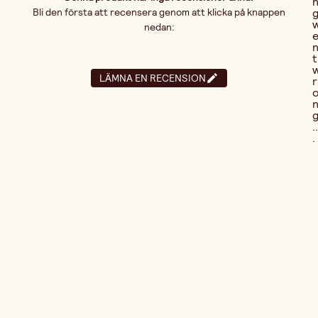
Bli den första att recensera genom att klicka på knappen
nedan:
t
LÄMNA EN RECENSION
r
..
.