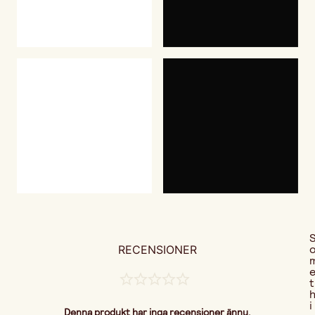
RECENSIONER
t
i
Denna produkt har inga recensioner ännu.