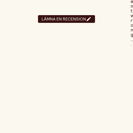
t
LÄMNA EN RECENSION
r
..
.