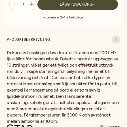
Färgtemperaturen är 3000 K och avståndet mellan lamporna är
LÄGG I VARUKORG
10 cm.
Fri frakt vid köp över 499:-
Leverans 2-4 arbetsdagar
30 dagars öppet köp
Fri frakt vid köp över 499:-
PRODUKTBESKRIVNING
Dekorativ ljusslinga i dew drop-utförande med 200 LED-
ljuskällor för inomhusbruk. Bukettslingan är uppbyggd av
10 strängar, vilket ger ett fylligt och effektfullt uttryck
när du vill skapa stämningsfull belysning i hemmet till
både vardag och fest. Den passar fint i olika typer av
dekorationer där många små ljuspunkter får ta plats, till
exempel i arrangemang på bord eller som synlig
ljusdekoration i rummet. Den transparenta
anslutningskabeln gör att helheten upplevs luftigare, och
med 3 meter anslutningskabel blir slingan enkel att
placera. Färgtemperaturen är 3000 K och avståndet
mellan lamporna är 10 cm.
Star Trading