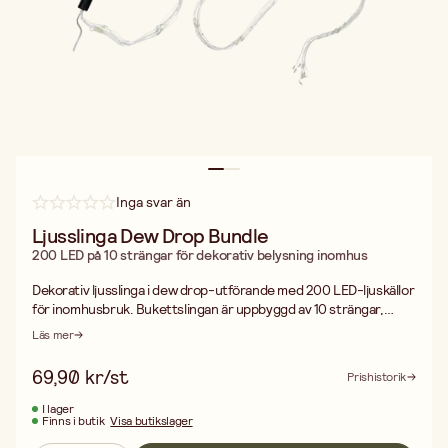
Inga svar än
Ljusslinga Dew Drop Bundle
200 LED på 10 strängar för dekorativ belysning inomhus
Dekorativ ljusslinga i dew drop-utförande med 200 LED-ljuskällor
för inomhusbruk. Bukettslingan är uppbyggd av 10 strängar,
vilket ger ett fylligt och effektfullt uttryck när du vill skapa
Läs mer
stämningsfull belysning i hemmet till både vardag och fest. Den
passar fint i olika typer av dekorationer där många små
69,90 kr/st
Prishistorik
ljuspunkter får ta plats, till exempel i arrangemang på bord eller
som synlig ljusdekoration i rummet. Den transparenta
I lager
Finns i butik
Visa butikslager
anslutningskabeln gör att helheten upplevs luftigare, och med 3
meter anslutningskabel blir slingan enkel att placera.