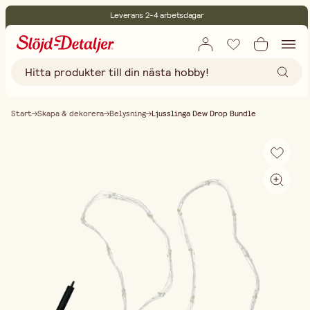
Leverans 2-4 arbetsdagar
30 dagars öppet köp
Miljöcertifierade
Fri frakt vid köp över 499:-
Start
Skapa & dekorera
Belysning
Ljusslinga Dew Drop Bundle