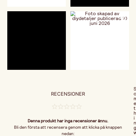
RECENSIONER
t
i
Denna produkt har inga recensioner ännu.
Bli den första att recensera genom att klicka på knappen
nedan: