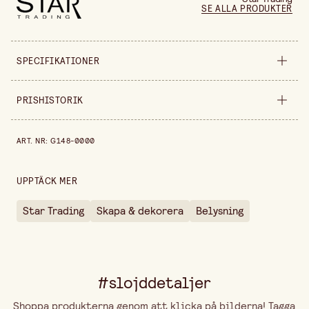
SE ALLA PRODUKTER
SPECIFIKATIONER
Säljs i
styck
PRISHISTORIK
Bukettslinga med 200 LED-
Egenskap
Prishistorik de senaste 30 dagarna är 69,90 kr.
ljuskällor
ART. NR
:
G148-0000
10 strängar och
Detalj
transparent
anslutningskabel
UPPTÄCK MER
Längd
2 m
Star Trading
Skapa & dekorera
Belysning
#slojddetaljer
Shoppa produkterna genom att klicka på bilderna! Tagga