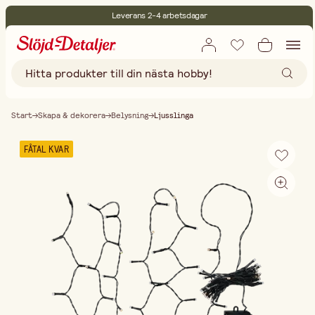
Leverans 2-4 arbetsdagar
30 dagars öppet köp
Miljöcertifierade
Fri frakt vid köp över 499:-
Start
Skapa & dekorera
Belysning
Ljusslinga
FÅTAL KVAR