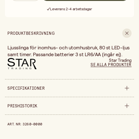
Fri frakt vid köp över 499:-
Leverans 2-4 arbetsdagar
30 dagars öppet köp
Fri frakt vid köp över 499:-
PRODUKTBESKRIVNING
Ljusslinga för inomhus- och utomhusbruk, 80 st LED-ljus
samt timer. Passande batterier 3 st LR6/AA (ingår ej).
Star Trading
SE ALLA PRODUKTER
SPECIFIKATIONER
Säljs i
styck
PRISHISTORIK
Längd
550+50 cm
Prishistorik de senaste 30 dagarna är 67,92 kr.
ART. NR
:
3260-0000