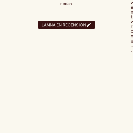
nedan:
t
LÄMNA EN RECENSION
r
..
.