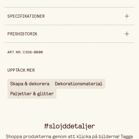
SPECIFIKATIONER
Säljs i
styck
PRISHISTORIK
Bredd
100 mm
Prishistorik de senaste 30 dagarna är 29,90 kr.
ART. NR
:
C936-0000
Höjd
50 mm
UPPTÄCK MER
Skapa & dekorera
Dekorationsmaterial
Paljetter & glitter
#slojddetaljer
Shoppa produkterna genom att klicka på bilderna! Tagga