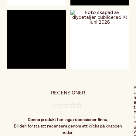
RECENSIONER
t
i
Denna produkt har inga recensioner ännu.
Bli den första att recensera genom att klicka på knappen
nedan: