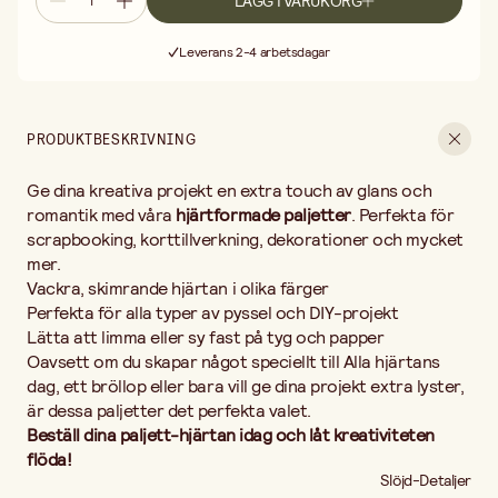
LÄGG I VARUKORG
Fri frakt vid köp över 499:-
Leverans 2-4 arbetsdagar
30 dagars öppet köp
Fri frakt vid köp över 499:-
PRODUKTBESKRIVNING
Ge dina kreativa projekt en extra touch av glans och
romantik med våra
hjärtformade paljetter
. Perfekta för
scrapbooking, korttillverkning, dekorationer och mycket
mer.
Vackra, skimrande hjärtan i olika färger
Perfekta för alla typer av pyssel och DIY-projekt
Lätta att limma eller sy fast på tyg och papper
Oavsett om du skapar något speciellt till Alla hjärtans
dag, ett bröllop eller bara vill ge dina projekt extra lyster,
är dessa paljetter det perfekta valet.
Beställ dina paljett-hjärtan idag och låt kreativiteten
flöda!
Slöjd-Detaljer