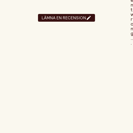
t
LÄMNA EN RECENSION
r
..
.