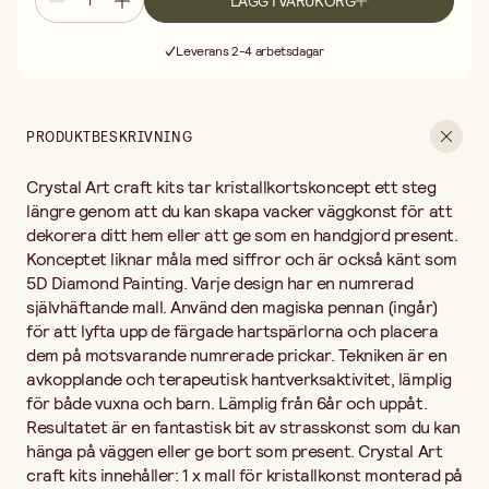
LÄGG I VARUKORG
ge bort som present. Crystal Art craft kits innehåller: 1 x mall för
Fri frakt vid köp över 499:-
kristallkonst monterad på träram, kristallupptagningspenna,
Leverans 2-4 arbetsdagar
bricka, påsar med hartspärlor, Gelévax, Ziplock-väskor för
30 dagars öppet köp
förvaring av extra kristaller och Instruktionsmanual.
Fri frakt vid köp över 499:-
PRODUKTBESKRIVNING
Crystal Art craft kits tar kristallkortskoncept ett steg
längre genom att du kan skapa vacker väggkonst för att
dekorera ditt hem eller att ge som en handgjord present.
Konceptet liknar måla med siffror och är också känt som
5D Diamond Painting. Varje design har en numrerad
självhäftande mall. Använd den magiska pennan (ingår)
för att lyfta upp de färgade hartspärlorna och placera
dem på motsvarande numrerade prickar. Tekniken är en
avkopplande och terapeutisk hantverksaktivitet, lämplig
för både vuxna och barn. Lämplig från 6år och uppåt.
Resultatet är en fantastisk bit av strasskonst som du kan
hänga på väggen eller ge bort som present. Crystal Art
craft kits innehåller: 1 x mall för kristallkonst monterad på