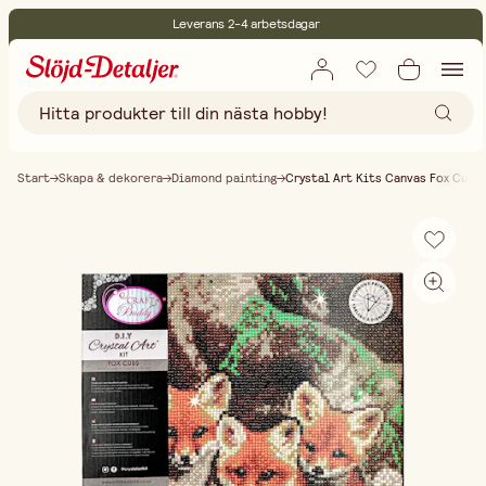
Leverans 2-4 arbetsdagar
30 dagars öppet köp
Miljöcertifierade
Fri frakt vid köp över 499:-
Start
Skapa & dekorera
Diamond painting
Crystal Art Kits Canvas Fox Cubs