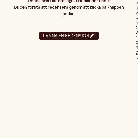
Denna produkt har inga recensioner ännu.
Bli den första att recensera genom att klicka på knappen
nedan:
t
LÄMNA EN RECENSION
r
..
.