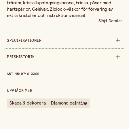
träram, kristallupptagningspenna, bricka, påsar med
hartspärlor, Gelévax, Ziplock-väskor för förvaring av
extra kristaller och Instruktionsmanual.
Slöjd-Detaljer
SPECIFIKATIONER
Säljs i
förpackning
PRISHISTORIK
Bredd
30 cm
Prishistorik de senaste 30 dagarna är 349,00 kr.
ART. NR
:
9740-0000
Längd
30 cm
UPPTÄCK MER
Skapa & dekorera
Diamond painting