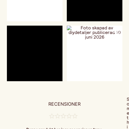
RECENSIONER
t
i